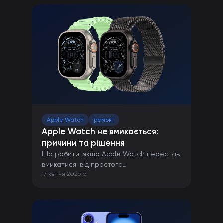
Apple Watch
ремонт
Apple Watch не вмикається:
причини та рішення
Що робити, якщо Apple Watch перестав
вмикатися: від простого
17 квітня 2026 р.
перезавантаження до ремонту в сервісі.