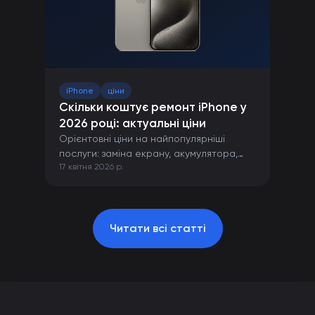
iPhone
ціни
Скільки коштує ремонт iPhone у
2026 році: актуальні ціни
Орієнтовні ціни на найпопулярніші
послуги: заміна екрану, акумулятора,
17 квітня 2026 р.
камери та інших компонентів iPhone.
Читати всі статті