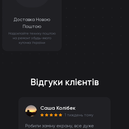
Доставка Новою
Поштою
Надсилайте техніку поштою
на ремонт з будь-якого
куточка України
Відгуки клієнтів
Саша Колібек
1 тиждень тому
Робили заміну екрану, все дуже