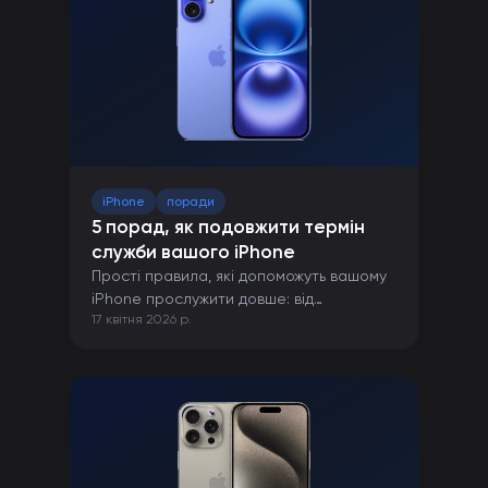
iPhone
поради
5 порад, як подовжити термін
служби вашого iPhone
Прості правила, які допоможуть вашому
iPhone прослужити довше: від
17 квітня 2026 р.
правильної зарядки до захисту від
пошкоджень.