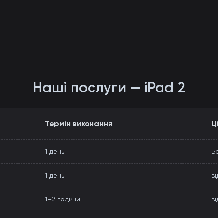
Наші послуги — iPad 2
Термін виконання
Ц
1 день
Б
1 день
ві
1–2 години
ві