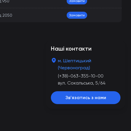
д 950
Замовити
д 2050
Замовити
Наші контакти
м. Шептицький
(Червоноград)
(+38)-063-355-10-00
вул. Сокальська, 5/64
Зв'язатись з нами