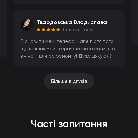
Твардовська Владислава
1 тиждень тому
Відновили мені телефон, але після того,
що в інших майстернях мені сказали, що
він не підлягає ремонту! Дуже дякую😊
Більше відгуків
Часті запитання