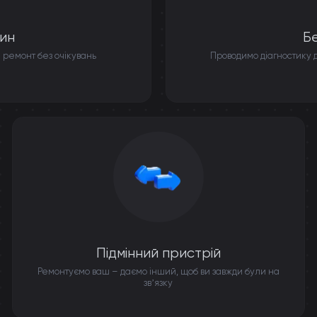
ин
Б
 ремонт без очікувань
Проводимо діагностику д
Підмінний пристрій
Ремонтуємо ваш – даємо інший, щоб ви завжди були на
звʼязку