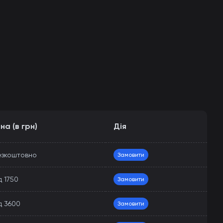
іна (в грн)
Дія
езкоштовно
Замовити
д 1750
Замовити
д 3600
Замовити