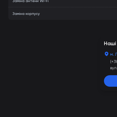
Заміна антени Wi-Fi
Заміна корпусу
Наші
м. 
(+3
вул