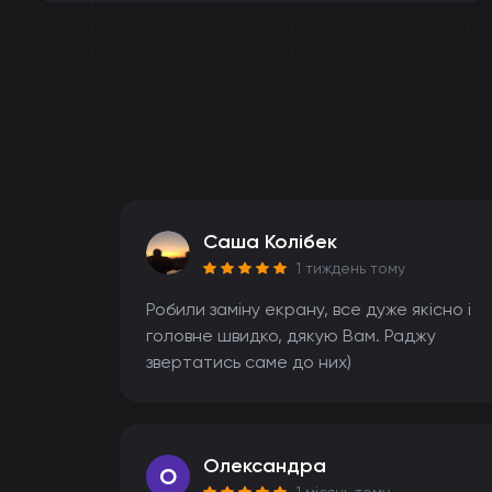
Саша Колібек
1 тиждень тому
Робили заміну екрану, все дуже якісно і
головне швидко, дякую Вам. Раджу
звертатись саме до них)
Олександра
O