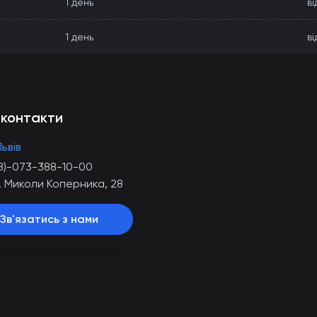
1 день
ві
1 день
ві
 контакти
Львів
8)-073-388-10-00
. Миколи Коперника, 28
Зв'язатись з нами