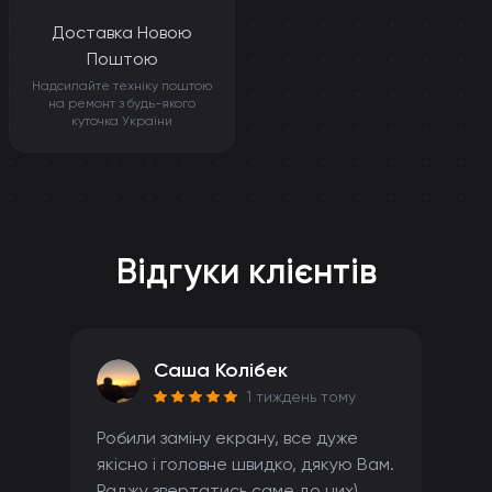
Доставка Новою
Поштою
Надсилайте техніку поштою
на ремонт з будь-якого
куточка України
Відгуки клієнтів
Саша Колібек
1 тиждень тому
Робили заміну екрану, все дуже
якісно і головне швидко, дякую Вам.
Раджу звертатись саме до них)