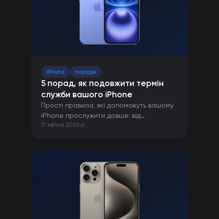
iPhone
поради
5 порад, як подовжити термін
служби вашого iPhone
Прості правила, які допоможуть вашому
iPhone прослужити довше: від
17 квітня 2026 р.
правильної зарядки до захисту від
пошкоджень.