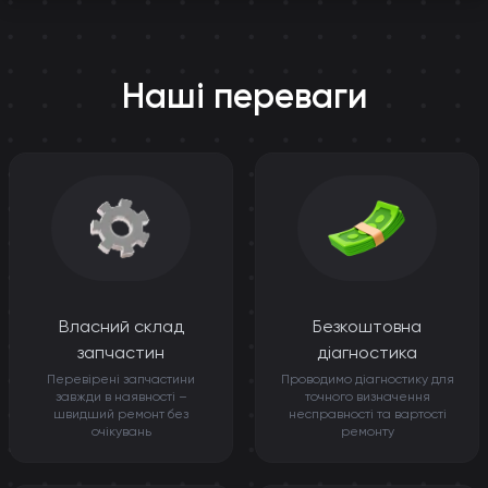
Наші переваги
Власний склад
Безкоштовна
запчастин
діагностика
Перевірені запчастини
Проводимо діагностику для
завжди в наявності –
точного визначення
швидший ремонт без
несправності та вартості
очікувань
ремонту