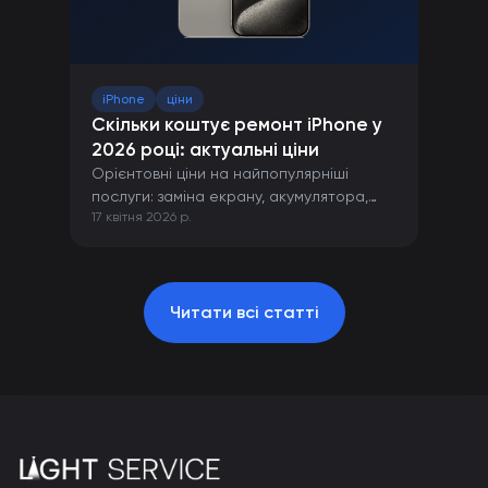
iPhone
ціни
Скільки коштує ремонт iPhone у
2026 році: актуальні ціни
Орієнтовні ціни на найпопулярніші
послуги: заміна екрану, акумулятора,
17 квітня 2026 р.
камери та інших компонентів iPhone.
Читати всі статті