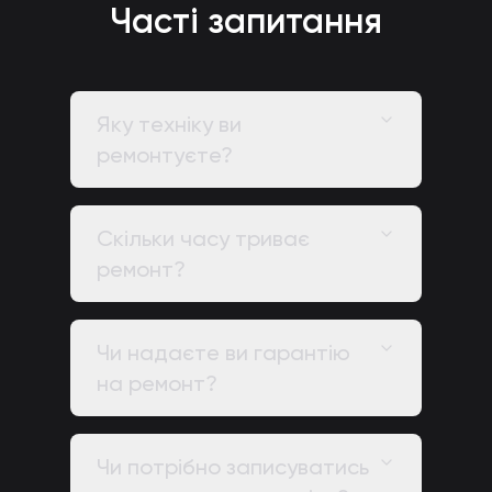
Часті запитання
Яку техніку ви
ремонтуєте?
Скільки часу триває
ремонт?
Чи надаєте ви гарантію
на ремонт?
Чи потрібно записуватись