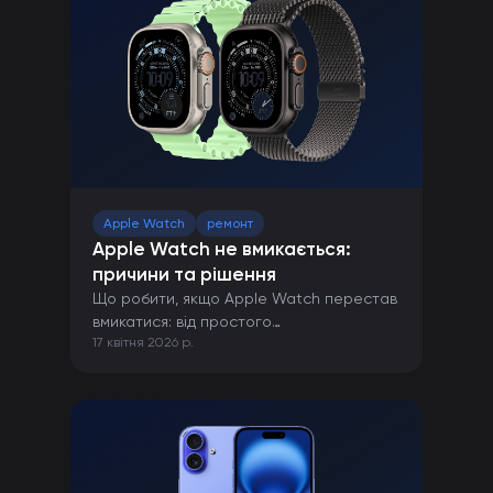
Apple Watch
ремонт
Apple Watch не вмикається:
причини та рішення
Що робити, якщо Apple Watch перестав
вмикатися: від простого
17 квітня 2026 р.
перезавантаження до ремонту в сервісі.