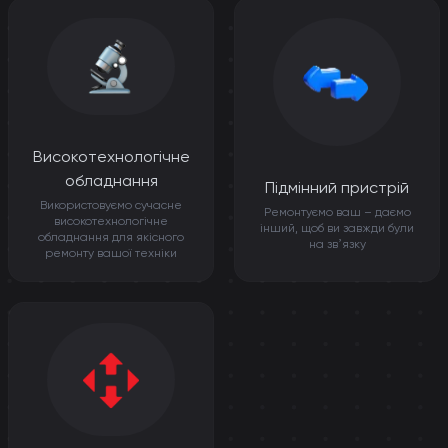
Високотехнологічне
обладнання
Підмінний пристрій
Використовуємо сучасне
Ремонтуємо ваш – даємо
високотехнологічне
інший, щоб ви завжди були
обладнання для якісного
на звʼязку
ремонту вашої техніки