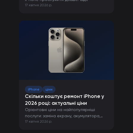
17 квітня 2026 р.
правильної зарядки до захисту від
пошкоджень.
iPhone
ціни
Скільки коштує ремонт iPhone у
2026 році: актуальні ціни
Орієнтовні ціни на найпопулярніші
послуги: заміна екрану, акумулятора,
17 квітня 2026 р.
камери та інших компонентів iPhone.