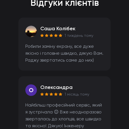
Відгуки клієнтів
Саша Колібек
1 тиждень тому
Робили заміну екрану, все дуже
якісно і головне швидко, дякую Вам.
Раджу звертатись саме до них)
Олександра
O
1 місяць тому
Найбільш професійний сервіс, який
я зустрічала 😊 Вже неодноразово
зверталась до хлопців, все швидко
та якісно! Дякую! Інженеру