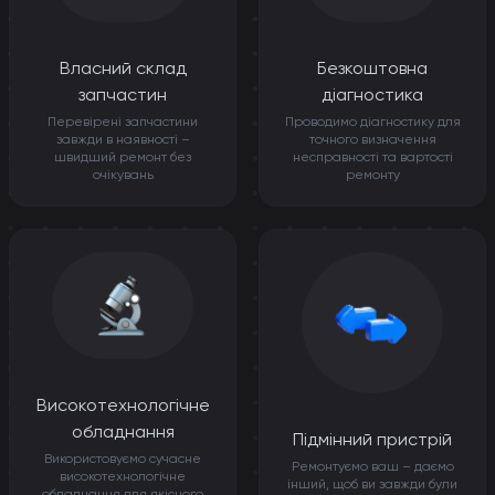
Власний склад
Безкоштовна
запчастин
діагностика
Перевірені запчастини
Проводимо діагностику для
завжди в наявності –
точного визначення
швидший ремонт без
несправності та вартості
очікувань
ремонту
Високотехнологічне
обладнання
Підмінний пристрій
Використовуємо сучасне
Ремонтуємо ваш – даємо
високотехнологічне
інший, щоб ви завжди були
обладнання для якісного