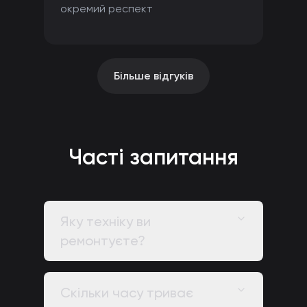
окремий респект
Більше відгуків
Часті запитання
Яку техніку ви
ремонтуєте?
Скільки часу триває