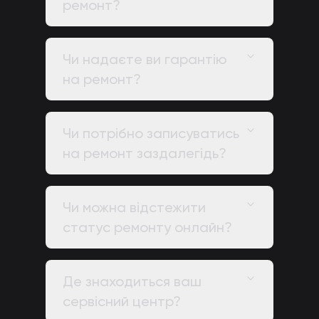
ремонт?
Чи надаєте ви гарантію
на ремонт?
Чи потрібно записуватись
на ремонт заздалегідь?
Чи можна відстежити
статус ремонту онлайн?
Де знаходиться ваш
сервісний центр?