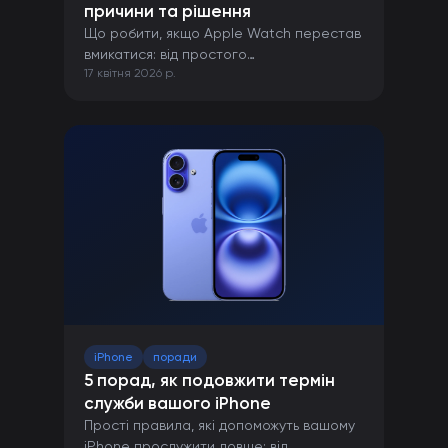
причини та рішення
Що робити, якщо Apple Watch перестав
вмикатися: від простого
17 квітня 2026 р.
перезавантаження до ремонту в сервісі.
iPhone
поради
5 порад, як подовжити термін
служби вашого iPhone
Прості правила, які допоможуть вашому
iPhone прослужити довше: від