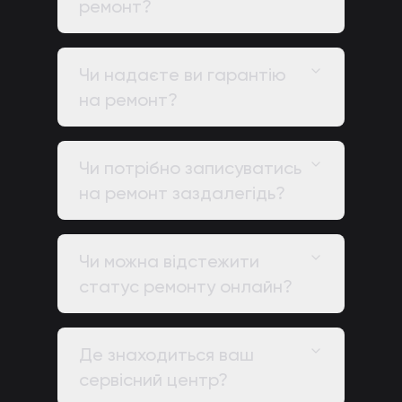
ремонт?
Чи надаєте ви гарантію
на ремонт?
Чи потрібно записуватись
на ремонт заздалегідь?
Чи можна відстежити
статус ремонту онлайн?
Де знаходиться ваш
сервісний центр?