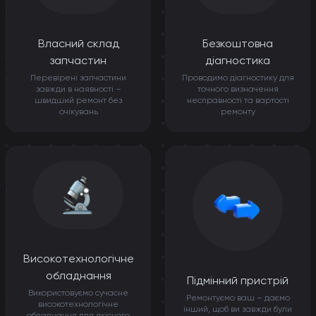
Власний склад
Безкоштовна
запчастин
діагностика
Перевірені запчастини
Проводимо діагностику для
завжди в наявності –
точного визначення
швидший ремонт без
несправності та вартості
очікувань
ремонту
Високотехнологічне
обладнання
Підмінний пристрій
Використовуємо сучасне
Ремонтуємо ваш – даємо
високотехнологічне
інший, щоб ви завжди були
обладнання для якісного