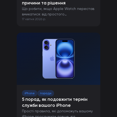
причини та рішення
Що робити, якщо Apple Watch перестав
вмикатися: від простого
17 квітня 2026 р.
перезавантаження до ремонту в сервісі.
iPhone
поради
5 порад, як подовжити термін
служби вашого iPhone
Прості правила, які допоможуть вашому
iPhone прослужити довше: від