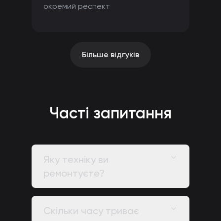
окремий респект
Більше відгуків
Часті запитання
Яку техніку ви
ремонтуєте?
Скільки часу триває