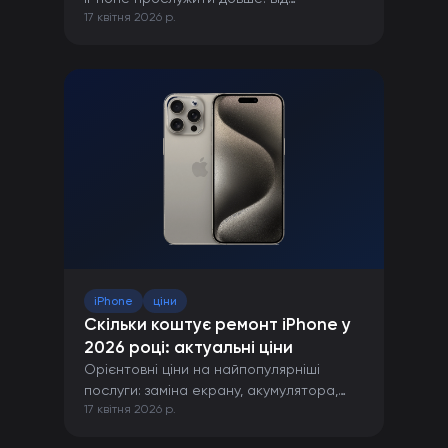
17 квітня 2026 р.
правильної зарядки до захисту від
пошкоджень.
iPhone
ціни
Скільки коштує ремонт iPhone у
2026 році: актуальні ціни
Орієнтовні ціни на найпопулярніші
послуги: заміна екрану, акумулятора,
17 квітня 2026 р.
камери та інших компонентів iPhone.