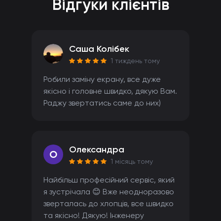
Відгуки клієнтів
Саша Колібек
1 тиждень тому
Робили заміну екрану, все дуже
якісно і головне швидко, дякую Вам.
Раджу звертатись саме до них)
Олександра
O
1 місяць тому
Найбільш професійний сервіс, який
я зустрічала 😊 Вже неодноразово
зверталась до хлопців, все швидко
та якісно! Дякую! Інженеру