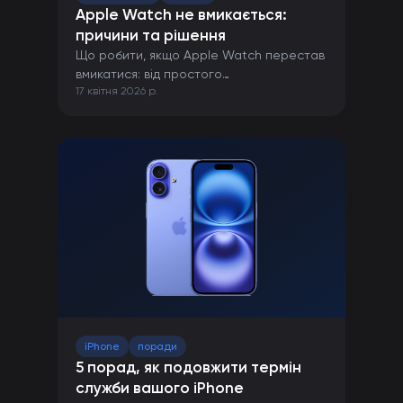
Apple Watch не вмикається:
причини та рішення
Що робити, якщо Apple Watch перестав
вмикатися: від простого
17 квітня 2026 р.
перезавантаження до ремонту в сервісі.
iPhone
поради
5 порад, як подовжити термін
служби вашого iPhone