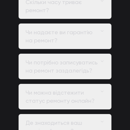
Скільки часу триває
ремонт?
Чи надаєте ви гарантію
на ремонт?
Чи потрібно записуватись
на ремонт заздалегідь?
Чи можна відстежити
статус ремонту онлайн?
Де знаходиться ваш