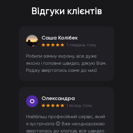
Відгуки клієнтів
Саша Колібек
1 тиждень тому
Робили заміну екрану, все дуже
якісно і головне швидко, дякую Вам.
Раджу звертатись саме до них)
Олександра
O
1 місяць тому
Найбільш професійний сервіс, який
я зустрічала 😊 Вже неодноразово
зверталась до хлопців, все швидко