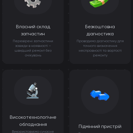
Власний склад
Безкоштовна
запчастин
діагностика
Перевірені запчастини
Проводимо діагностику для
завжди в наявності –
точного визначення
швидший ремонт без
несправності та вартості
очікувань
ремонту
Високотехнологічне
обладнання
Підмінний пристрій
Використовуємо сучасне