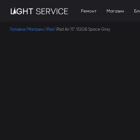
Ремонт
Магазин
Бл
Головна
/
Магазин
/
iPad
/
iPad Air 13" 512GB Space Gray