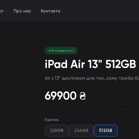
ог
Про нас
Контакти
● В наявності
iPad Air 13" 512G
Air з 13" дисплеєм для тих, кому треба 
69900
₴
Пам'ять
:
128GB
256GB
512GB