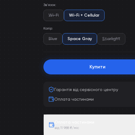
Зв'язок
:
Wi-Fi
Wi-Fi + Cellular
Колір
:
Blue
Space Gray
Starlight
Купити
Гарантія від сервісного центру
Оплата частинами
Оплата частинами
від 11 988 ₴/міс