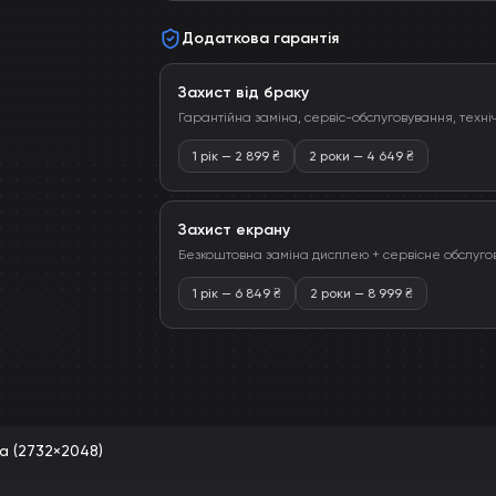
Додаткова гарантія
Захист від браку
Гарантійна заміна, сервіс-обслуговування, техні
1 рік
—
2 899
₴
2 роки
—
4 649
₴
Захист екрану
Безкоштовна заміна дисплею + сервісне обслуго
1 рік
—
6 849
₴
2 роки
—
8 999
₴
na (2732×2048)