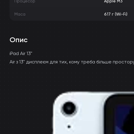
Процесор
Apple M3
Маса
617 г (Wi-Fi)
Опис
iPad Air 13"
Air з 13" дисплеєм для тих, кому треба більше простор