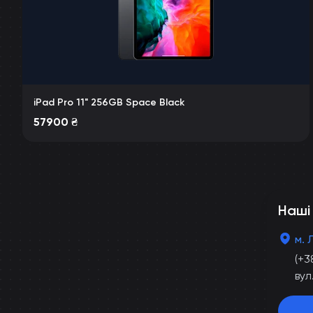
iPad Pro 11" 256GB Space Black
57900
₴
Наші
м. 
(+3
вул