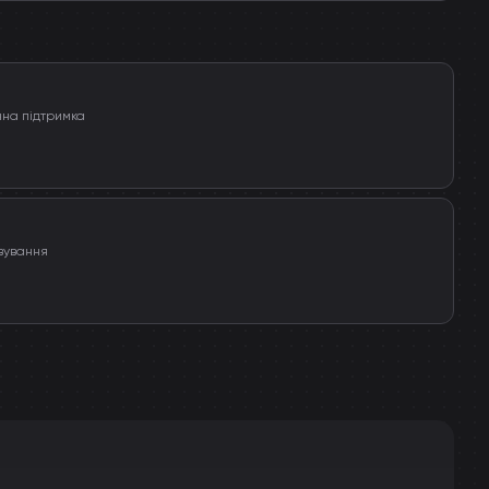
чна підтримка
вування