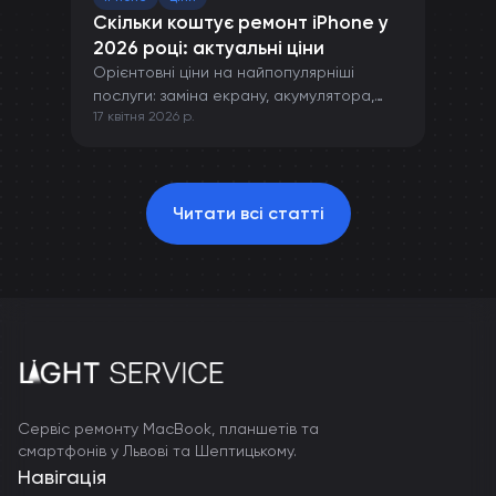
Скільки коштує ремонт iPhone у
2026 році: актуальні ціни
Орієнтовні ціни на найпопулярніші
послуги: заміна екрану, акумулятора,
17 квітня 2026 р.
камери та інших компонентів iPhone.
Читати всі статті
Сервіс ремонту MacBook, планшетів та
смартфонів у Львові та Шептицькому.
Навігація