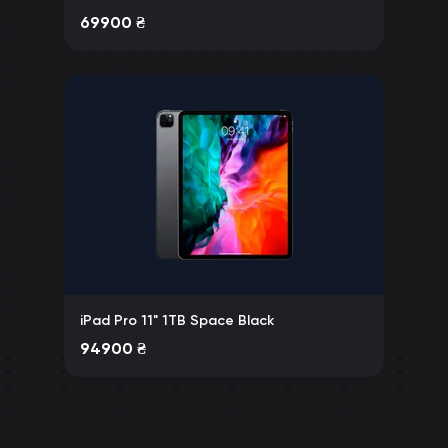
69900
₴
iPad Pro 11" 1TB Space Black
94900
₴