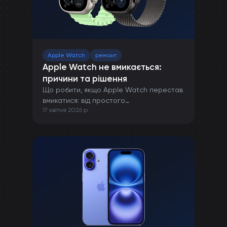
Apple Watch
ремонт
Apple Watch не вмикається:
причини та рішення
Що робити, якщо Apple Watch перестав
вмикатися: від простого
17 квітня 2026 р.
перезавантаження до ремонту в сервісі.