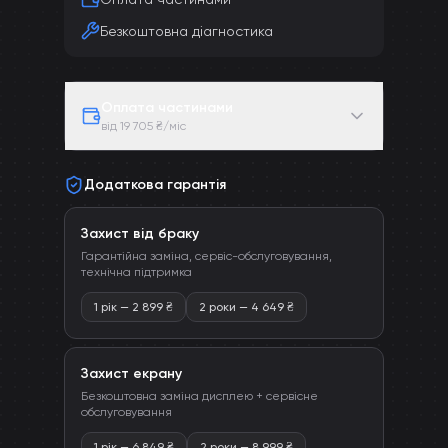
Безкоштовна діагностика
Оплата частинами
від 19 705 ₴/міс
Додаткова гарантія
Захист від браку
Гарантійна заміна, сервіс-обслуговування,
технічна підтримка
1 рік
—
2 899
₴
2 роки
—
4 649
₴
Захист екрану
Безкоштовна заміна дисплею + сервісне
обслуговування
1 рік
—
6 849
₴
2 роки
—
8 999
₴