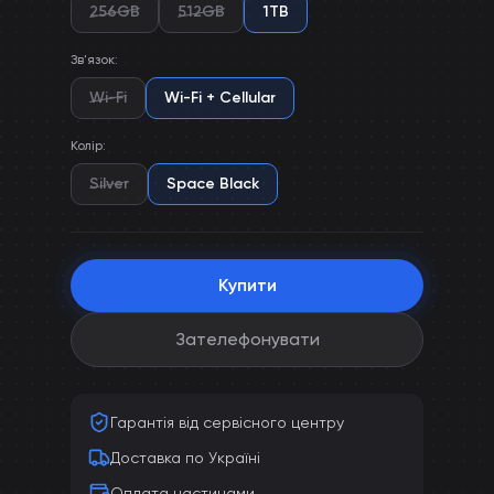
256GB
512GB
1TB
Зв'язок
:
Wi-Fi
Wi-Fi + Cellular
Колір
:
Silver
Space Black
Купити
Зателефонувати
Гарантія від сервісного центру
Доставка по Україні
Оплата частинами