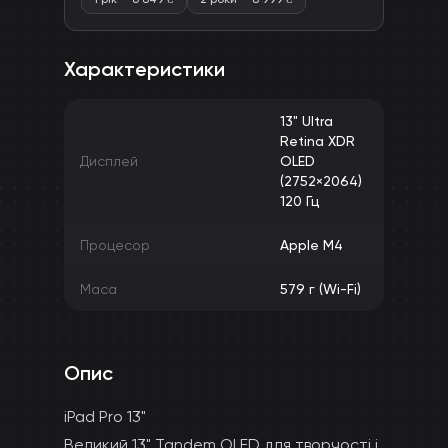
Характеристики
13" Ultra
Retina XDR
Дисплей
OLED
(2752×2064)
120 Гц
Процесор
Apple M4
Маса
579 г (Wi-Fi)
Опис
iPad Pro 13"
Великий 13" Tandem OLED для творчості і