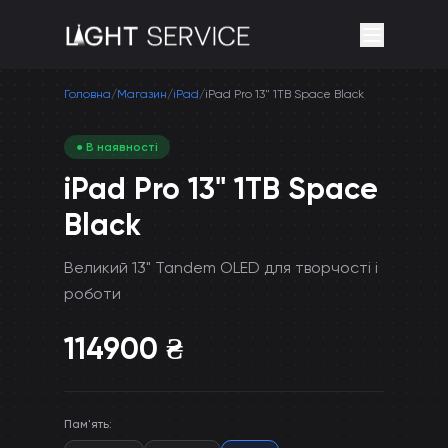
Головна
/
Магазин
/
iPad
/
iPad Pro 13" 1TB Space Black
● В наявності
iPad Pro 13" 1TB Space
Black
Великий 13" Tandem OLED для творчості і
роботи
114900
₴
Пам'ять
: