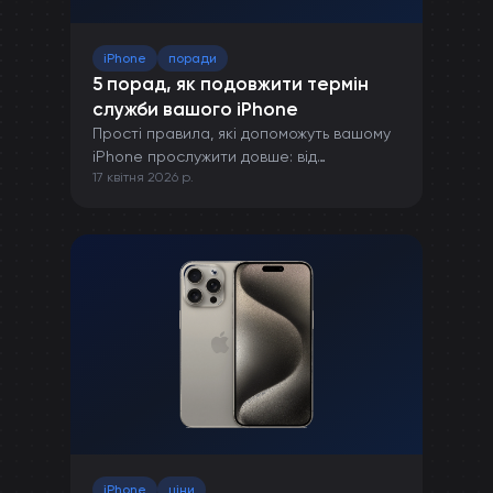
iPhone
поради
5 порад, як подовжити термін
служби вашого iPhone
Прості правила, які допоможуть вашому
iPhone прослужити довше: від
17 квітня 2026 р.
правильної зарядки до захисту від
пошкоджень.
iPhone
ціни