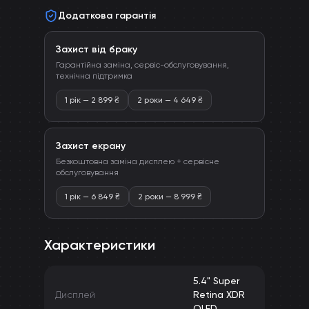
Додаткова гарантія
Захист від браку
Гарантійна заміна, сервіс-обслуговування,
технічна підтримка
1 рік
—
2 899
₴
2 роки
—
4 649
₴
Захист екрану
Безкоштовна заміна дисплею + сервісне
обслуговування
1 рік
—
6 849
₴
2 роки
—
8 999
₴
Характеристики
5.4" Super
Дисплей
Retina XDR
OLED