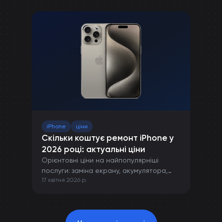
iPhone
ціни
Скільки коштує ремонт iPhone у
2026 році: актуальні ціни
Орієнтовні ціни на найпопулярніші
послуги: заміна екрану, акумулятора,
17 квітня 2026 р.
камери та інших компонентів iPhone.