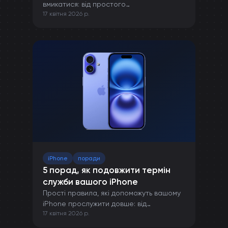
вмикатися: від простого
17 квітня 2026 р.
перезавантаження до ремонту в сервісі.
iPhone
поради
5 порад, як подовжити термін
служби вашого iPhone
Прості правила, які допоможуть вашому
iPhone прослужити довше: від
17 квітня 2026 р.
правильної зарядки до захисту від
пошкоджень.