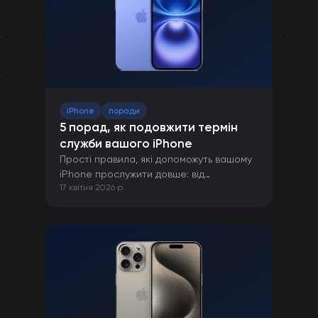
iPhone
поради
5 порад, як подовжити термін
служби вашого iPhone
Прості правила, які допоможуть вашому
iPhone прослужити довше: від
17 квітня 2026 р.
правильної зарядки до захисту від
пошкоджень.