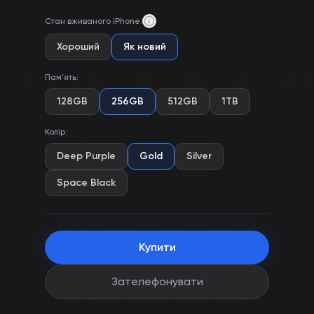
Стан вживаного iPhone
:
Хороший
Як новий
Пам'ять
:
128GB
256GB
512GB
1TB
Колір
:
Deep Purple
Gold
Silver
Space Black
Купити
Зателефонувати