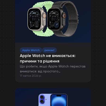
Apple Watch
ремонт
Apple Watch не вмикається:
причини та рішення
Що робити, якщо Apple Watch перестав
вмикатися: від простого
17 квітня 2026 р.
перезавантаження до ремонту в сервісі.