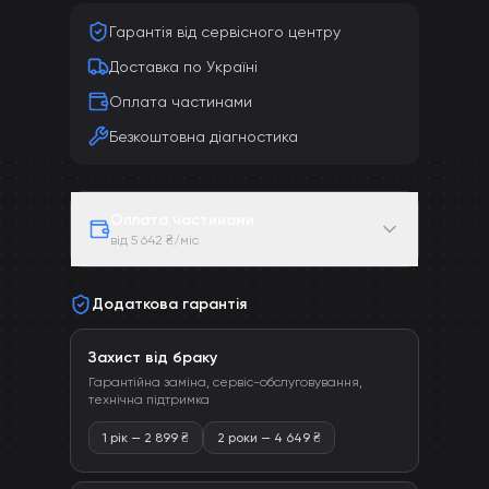
Гарантія від сервісного центру
Доставка по Україні
Оплата частинами
Безкоштовна діагностика
Оплата частинами
від 5 642 ₴/міс
Додаткова гарантія
Захист від браку
Гарантійна заміна, сервіс-обслуговування,
технічна підтримка
1 рік
—
2 899
₴
2 роки
—
4 649
₴