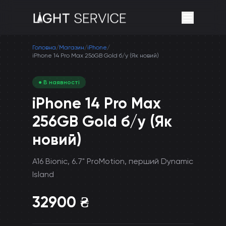
Головна
/
Магазин
/
iPhone
/
iPhone 14 Pro Max 256GB Gold б/у (Як новий)
● В наявності
iPhone 14 Pro Max
256GB Gold б/у (Як
новий)
A16 Bionic, 6.7" ProMotion, перший Dynamic
Island
32900
₴