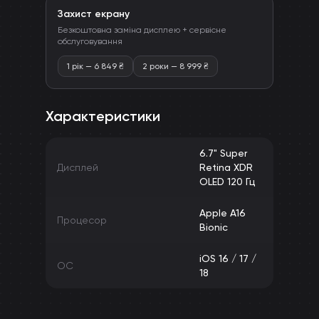
Захист екрану
Безкоштовна заміна дисплею + сервісне
обслуговування
1 рік
—
6 849
₴
2 роки
—
8 999
₴
Характеристики
6.7" Super
Дисплей
Retina XDR
OLED 120 Гц
Apple A16
Процесор
Bionic
iOS 16 / 17 /
ОС
18