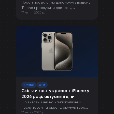
Прості правила, які допоможуть вашому
iPhone прослужити довше: від
17 квітня 2026 р.
правильної зарядки до захисту від
пошкоджень.
iPhone
ціни
Скільки коштує ремонт iPhone у
2026 році: актуальні ціни
Орієнтовні ціни на найпопулярніші
послуги: заміна екрану, акумулятора,
17 квітня 2026 р.
камери та інших компонентів iPhone.