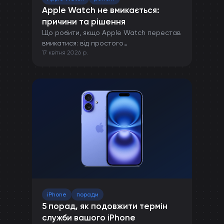
Apple Watch не вмикається:
причини та рішення
Що робити, якщо Apple Watch перестав
вмикатися: від простого
17 квітня 2026 р.
перезавантаження до ремонту в сервісі.
iPhone
поради
5 порад, як подовжити термін
служби вашого iPhone