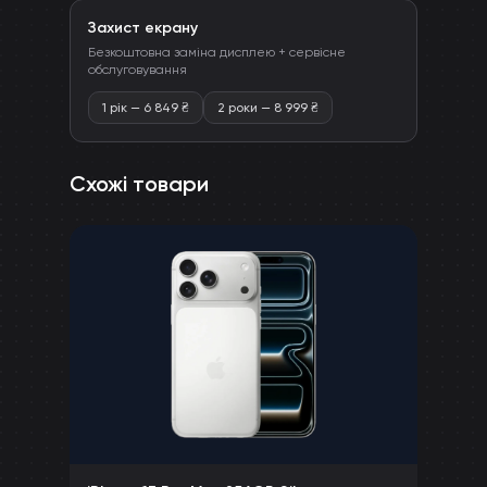
Захист екрану
Безкоштовна заміна дисплею + сервісне
обслуговування
1 рік
—
6 849
₴
2 роки
—
8 999
₴
Схожі товари