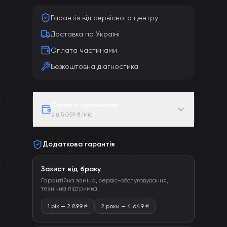
Гарантія від сервісного центру
Доставка по Україні
Оплата частинами
Безкоштовна діагностика
Оплата частинами
від 5 059 ₴/міс
Додаткова гарантія
Захист від браку
Гарантійна заміна, сервіс-обслуговування,
технічна підтримка
1 рік
—
2 899
₴
2 роки
—
4 649
₴