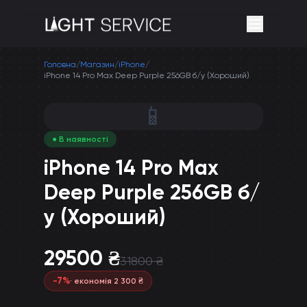
Головна
/
Магазин
/
iPhone
/
iPhone 14 Pro Max Deep Purple 256GB б/у (Хороший)
📱
● В наявності
iPhone 14 Pro Max
Deep Purple 256GB б/
у (Хороший)
29500
₴
31800
₴
-
7
%
· економія
2 300
₴