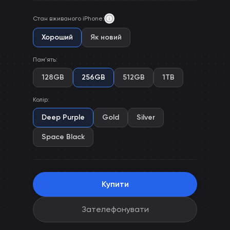
Стан вживаного iPhone
:
Хороший
Як новий
Пам'ять
:
128GB
256GB
512GB
1TB
Колір
:
Deep Purple
Gold
Silver
Space Black
Купити
Зателефонувати