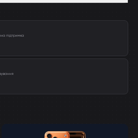
чна підтримка
вування