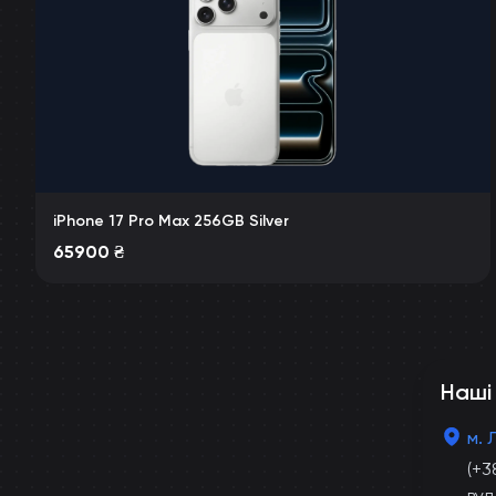
iPhone 17 Pro Max 256GB Silver
65900
₴
Наші
м. 
(+3
вул