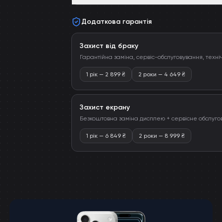
Додаткова гарантія
Захист від браку
Гарантійна заміна, сервіс-обслуговування, техні
1 рік
—
2 899
₴
2 роки
—
4 649
₴
Захист екрану
Безкоштовна заміна дисплею + сервісне обслуго
1 рік
—
6 849
₴
2 роки
—
8 999
₴