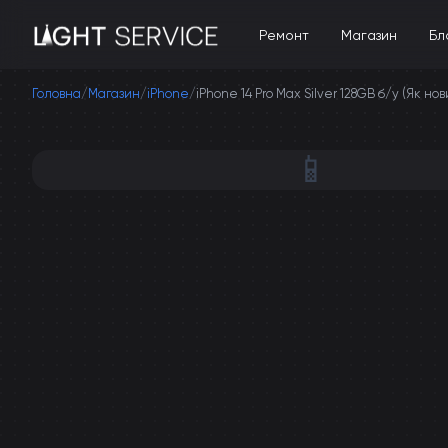
Ремонт
Магазин
Бл
Головна
/
Магазин
/
iPhone
/
iPhone 14 Pro Max Silver 128GB б/у (Як нов
📱