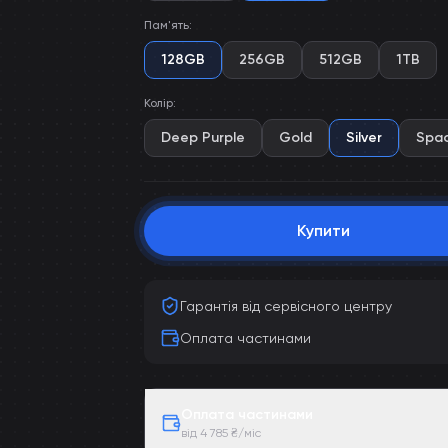
Пам'ять
:
128GB
256GB
512GB
1TB
Колір
:
Deep Purple
Gold
Silver
Spac
Купити
Гарантія від сервісного центру
Оплата частинами
Оплата частинами
від 4 785 ₴/міс