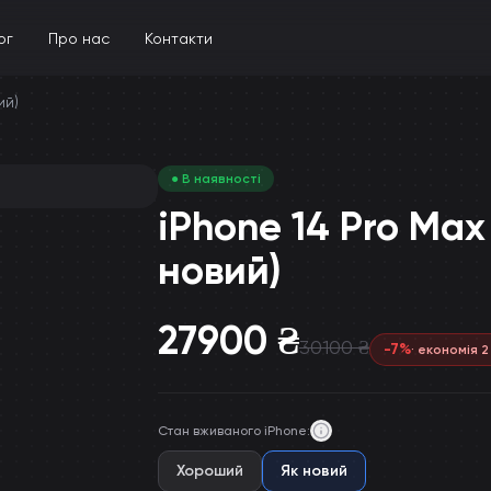
ог
Про нас
Контакти
ий)
● В наявності
iPhone 14 Pro Max 
новий)
27900
₴
30100
₴
-
7
%
· економія
2
Стан вживаного iPhone
:
Хороший
Як новий