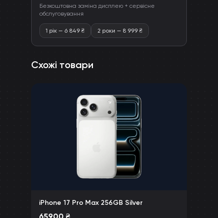
Безкоштовна заміна дисплею + сервісне
обслуговування
1 рік
—
6 849
₴
2 роки
—
8 999
₴
Схожі товари
iPhone 17 Pro Max 256GB Silver
65900
₴