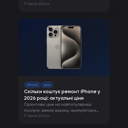
17 квітня 2026 р.
правильної зарядки до захисту від
пошкоджень.
iPhone
ціни
Скільки коштує ремонт iPhone у
2026 році: актуальні ціни
Орієнтовні ціни на найпопулярніші
послуги: заміна екрану, акумулятора,
17 квітня 2026 р.
камери та інших компонентів iPhone.