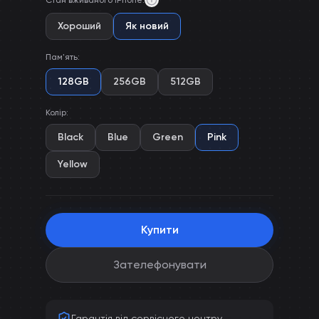
Стан вживаного iPhone
:
Хороший
Як новий
Пам'ять
:
128GB
256GB
512GB
Колір
:
Black
Blue
Green
Pink
Yellow
Купити
Зателефонувати
Гарантія від сервісного центру