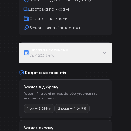
Доставка по Україні
Оплата частинами
Безкоштовна діагностика
Оплата частинами
від 4 202 ₴/міс
Додаткова гарантія
Захист від браку
Гарантійна заміна, сервіс-обслуговування,
технічна підтримка
1 рік
—
2 899
₴
2 роки
—
4 649
₴
Захист екрану