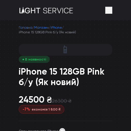
Головна
/
Магазин
/
iPhone
/
iPhone 15 128GB Pink б/у (Як новий)
📱
● В наявності
iPhone 15 128GB Pink
б/у (Як новий)
24500
₴
26300
₴
-
7
%
· економія
1 800
₴