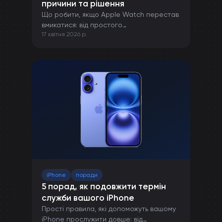
причини та рішення
Що робити, якщо Apple Watch перестав
вмикатися: від простого
17 квітня 2026 р.
перезавантаження до ремонту в сервісі.
iPhone
поради
5 порад, як подовжити термін
служби вашого iPhone
Прості правила, які допоможуть вашому
iPhone прослужити довше: від