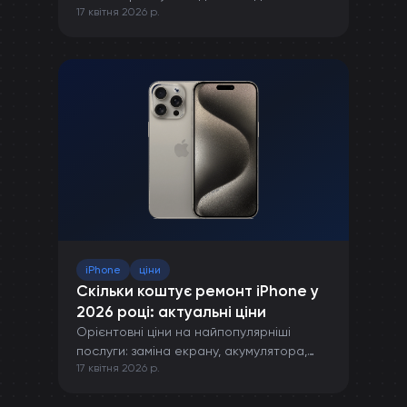
17 квітня 2026 р.
правильної зарядки до захисту від
пошкоджень.
iPhone
ціни
Скільки коштує ремонт iPhone у
2026 році: актуальні ціни
Орієнтовні ціни на найпопулярніші
послуги: заміна екрану, акумулятора,
17 квітня 2026 р.
камери та інших компонентів iPhone.