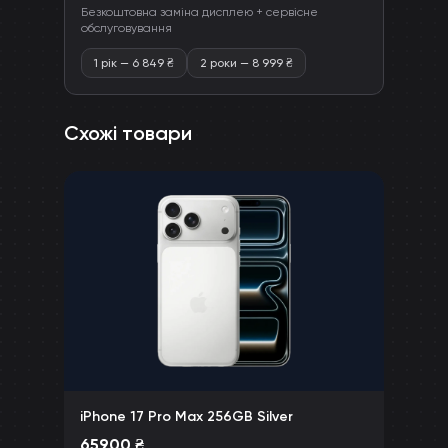
Безкоштовна заміна дисплею + сервісне
обслуговування
1 рік
—
6 849
₴
2 роки
—
8 999
₴
Схожі товари
iPhone 17 Pro Max 256GB Silver
65900
₴