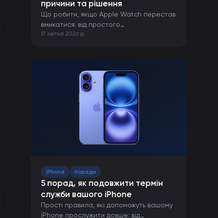
причини та рішення
Що робити, якщо Apple Watch перестав
вмикатися: від простого
17 квітня 2026 р.
перезавантаження до ремонту в сервісі.
iPhone
поради
5 порад, як подовжити термін
служби вашого iPhone
Прості правила, які допоможуть вашому
iPhone прослужити довше: від