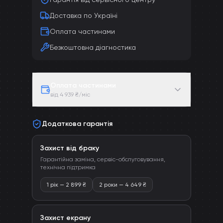
Доставка по Україні
Оплата частинами
Безкоштовна діагностика
Оплата частинами
від 4 939 ₴/міс
Додаткова гарантія
Захист від браку
Гарантійна заміна, сервіс-обслуговування,
технічна підтримка
1 рік
—
2 899
₴
2 роки
—
4 649
₴
Захист екрану