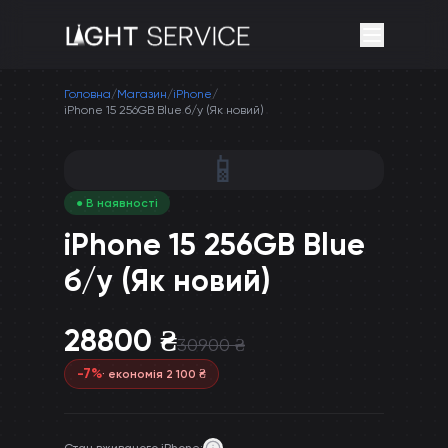
Головна
/
Магазин
/
iPhone
/
iPhone 15 256GB Blue б/у (Як новий)
📱
● В наявності
iPhone 15 256GB Blue
б/у (Як новий)
28800
₴
30900
₴
-
7
%
· економія
2 100
₴