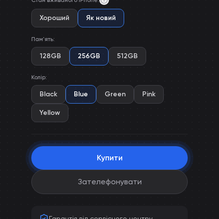
Стан вживаного iPhone
:
Хороший
Як новий
Пам'ять
:
128GB
256GB
512GB
Колір
:
Black
Blue
Green
Pink
Yellow
Купити
Зателефонувати
Гарантія від сервісного центру