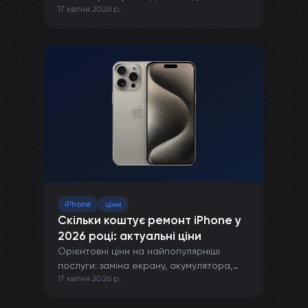
17 квітня 2026 р.
правильної зарядки до захисту від
пошкоджень.
iPhone
ціни
Скільки коштує ремонт iPhone у
2026 році: актуальні ціни
Орієнтовні ціни на найпопулярніші
послуги: заміна екрану, акумулятора,
17 квітня 2026 р.
камери та інших компонентів iPhone.