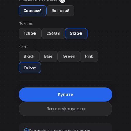
Стан вживаного iPhone
:
Хороший
Як новий
Пам'ять
:
128GB
256GB
512GB
Колір
:
Black
Blue
Green
Pink
Yellow
Купити
Зателефонувати
Гарантія від сервісного центру