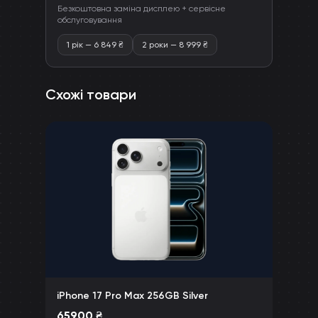
Безкоштовна заміна дисплею + сервісне
обслуговування
1 рік
—
6 849
₴
2 роки
—
8 999
₴
Схожі товари
iPhone 17 Pro Max 256GB Silver
65900
₴