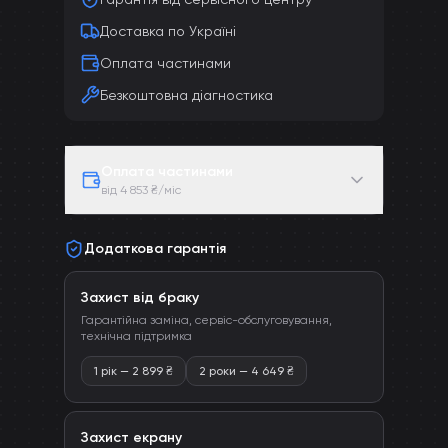
Доставка по Україні
Оплата частинами
Безкоштовна діагностика
Оплата частинами
від 4 853 ₴/міс
Додаткова гарантія
Захист від браку
Гарантійна заміна, сервіс-обслуговування,
технічна підтримка
1 рік
—
2 899
₴
2 роки
—
4 649
₴
Захист екрану