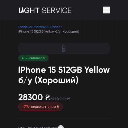
Головна
/
Магазин
/
iPhone
/
iPhone 15 512GB Yellow б/у (Хороший)
📱
● В наявності
iPhone 15 512GB Yellow
б/у (Хороший)
28300
₴
30400
₴
-
7
%
· економія
2 100
₴