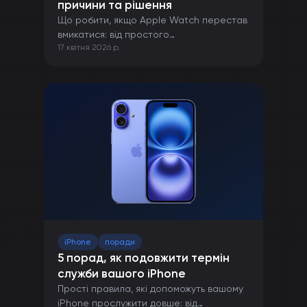
причини та рішення
Що робити, якщо Apple Watch перестав
вмикатися: від простого
17 квітня 2026 р.
перезавантаження до ремонту в сервісі.
iPhone
поради
5 порад, як подовжити термін
служби вашого iPhone
Прості правила, які допоможуть вашому
iPhone прослужити довше: від