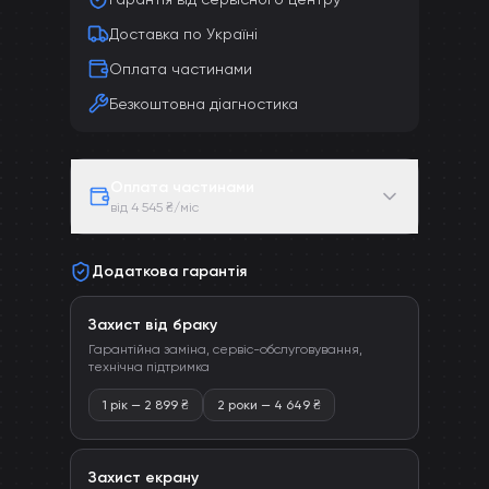
Доставка по Україні
Оплата частинами
Безкоштовна діагностика
Оплата частинами
від 4 545 ₴/міс
Додаткова гарантія
Захист від браку
Гарантійна заміна, сервіс-обслуговування,
технічна підтримка
1 рік
—
2 899
₴
2 роки
—
4 649
₴
Захист екрану