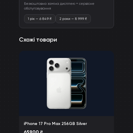
Безкоштовна заміна дисплею + сервісне
обслуговування
1 рік
—
6 849
₴
2 роки
—
8 999
₴
Схожі товари
iPhone 17 Pro Max 256GB Silver
65900
₴