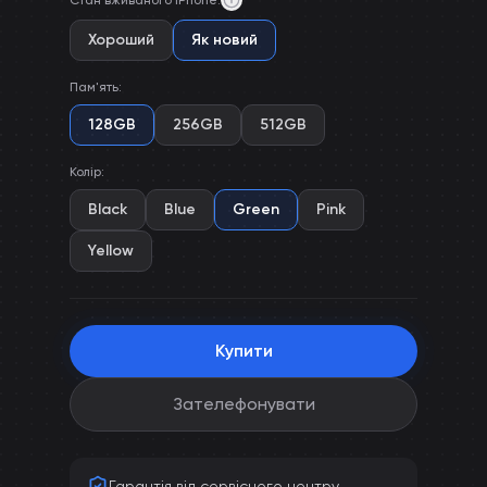
Стан вживаного iPhone
:
Хороший
Як новий
Пам'ять
:
128GB
256GB
512GB
Колір
:
Black
Blue
Green
Pink
Yellow
Купити
Зателефонувати
Гарантія від сервісного центру