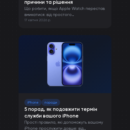
причини та рішення
Що робити, якщо Apple Watch перестав
вмикатися: від простого
17 квітня 2026 р.
перезавантаження до ремонту в сервісі.
iPhone
поради
5 порад, як подовжити термін
служби вашого iPhone
Прості правила, які допоможуть вашому
iPhone прослужити довше: від