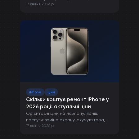
17 квітня 2026 р.
правильної зарядки до захисту від
пошкоджень.
iPhone
ціни
Скільки коштує ремонт iPhone у
2026 році: актуальні ціни
Орієнтовні ціни на найпопулярніші
послуги: заміна екрану, акумулятора,
17 квітня 2026 р.
камери та інших компонентів iPhone.