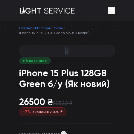
Головна
/
Магазин
/
iPhone
/
iPhone 15 Plus 128GB Green б/у (Як новий)
📱
● В наявності
iPhone 15 Plus 128GB
Green б/у (Як новий)
26500
₴
28520
₴
-
7
%
· економія
2 020
₴