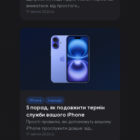
вмикатися: від простого
17 квітня 2026 р.
перезавантаження до ремонту в сервісі.
iPhone
поради
5 порад, як подовжити термін
служби вашого iPhone
Прості правила, які допоможуть вашому
iPhone прослужити довше: від
17 квітня 2026 р.
правильної зарядки до захисту від