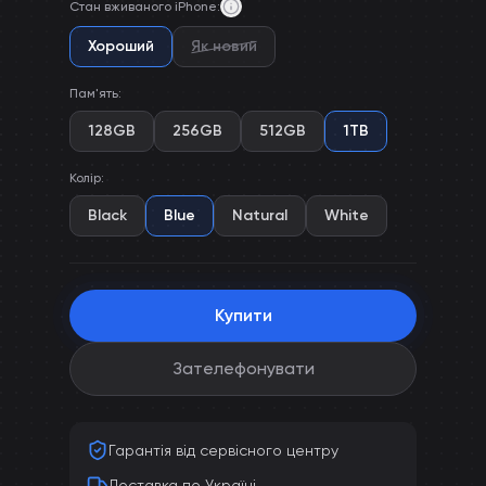
Стан вживаного iPhone
:
Хороший
Як новий
Пам'ять
:
128GB
256GB
512GB
1TB
Колір
:
Black
Blue
Natural
White
Купити
Зателефонувати
Гарантія від сервісного центру
Доставка по Україні