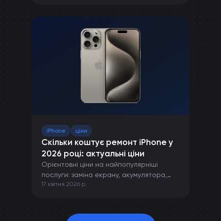
пошкоджень.
iPhone
ціни
Скільки коштує ремонт iPhone у
2026 році: актуальні ціни
Орієнтовні ціни на найпопулярніші
послуги: заміна екрану, акумулятора,
17 квітня 2026 р.
камери та інших компонентів iPhone.