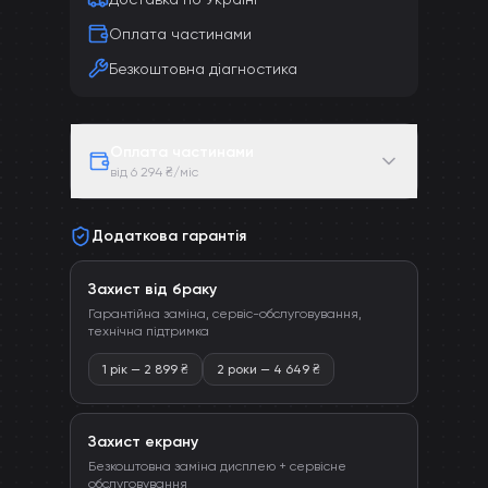
Оплата частинами
Безкоштовна діагностика
Оплата частинами
від 6 294 ₴/міс
Додаткова гарантія
Захист від браку
Гарантійна заміна, сервіс-обслуговування,
технічна підтримка
1 рік
—
2 899
₴
2 роки
—
4 649
₴
Захист екрану
Безкоштовна заміна дисплею + сервісне
обслуговування