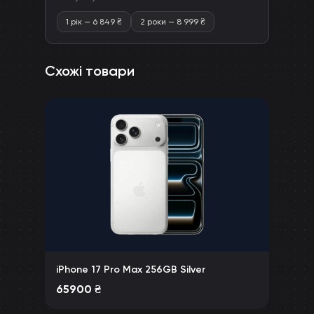
1 рік
—
6 849
₴
2 роки
—
8 999
₴
Схожі товари
iPhone 17 Pro Max 256GB Silver
65900
₴