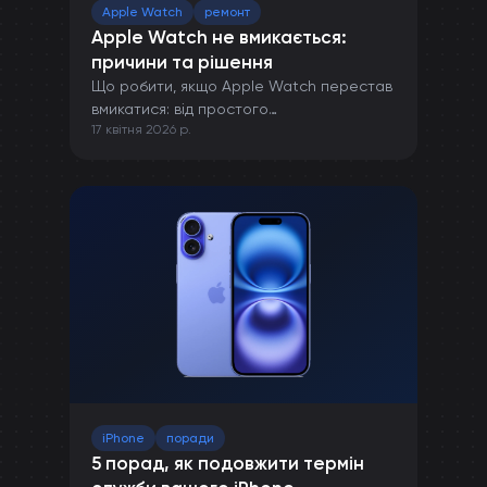
Apple Watch
ремонт
Apple Watch не вмикається:
причини та рішення
Що робити, якщо Apple Watch перестав
вмикатися: від простого
17 квітня 2026 р.
перезавантаження до ремонту в сервісі.
iPhone
поради
5 порад, як подовжити термін