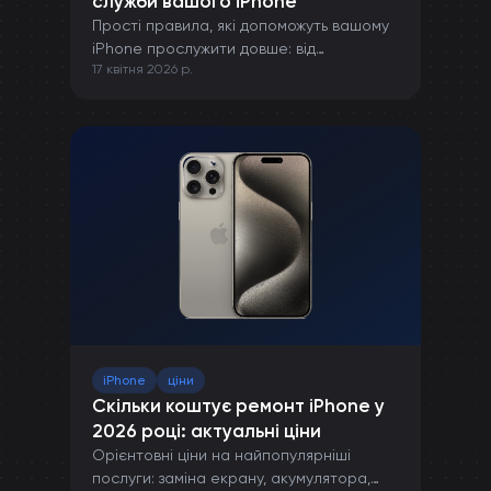
служби вашого iPhone
Прості правила, які допоможуть вашому
iPhone прослужити довше: від
17 квітня 2026 р.
правильної зарядки до захисту від
пошкоджень.
iPhone
ціни
Скільки коштує ремонт iPhone у
2026 році: актуальні ціни
Орієнтовні ціни на найпопулярніші
послуги: заміна екрану, акумулятора,