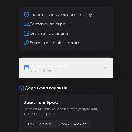
Гарантія від сервісного центру
Доставка по Україні
Оплата частинами
Безкоштовна діагностика
Оплата частинами
від 6 191 ₴/міс
Додаткова гарантія
Захист від браку
Гарантійна заміна, сервіс-обслуговування,
технічна підтримка
1 рік
—
2 899
₴
2 роки
—
4 649
₴