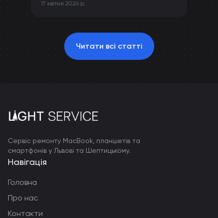
17 квітня 2026 р.
камери та інших компонентів iPhone.
Читати всі статті
Сервіс ремонту MacBook, планшетів та
смартфонів у Львові та Шептицькому.
Навігація
Головна
Про нас
Контакти