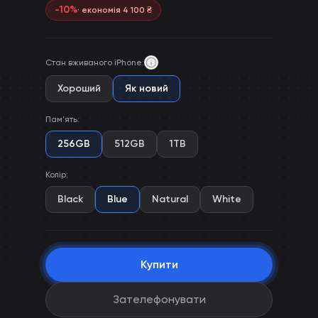
-
10
%
· економія
4 100
₴
Стан вживаного iPhone
:
Хороший
Як новий
Пам'ять
:
256GB
512GB
1TB
Колір
:
Black
Blue
Natural
White
Купити
Зателефонувати