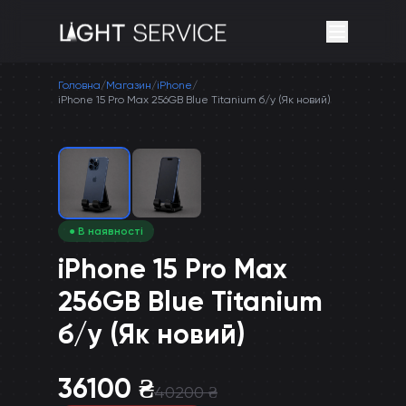
Головна
/
Магазин
/
iPhone
/
iPhone 15 Pro Max 256GB Blue Titanium б/у (Як новий)
● В наявності
iPhone 15 Pro Max
256GB Blue Titanium
б/у (Як новий)
36100
₴
40200
₴