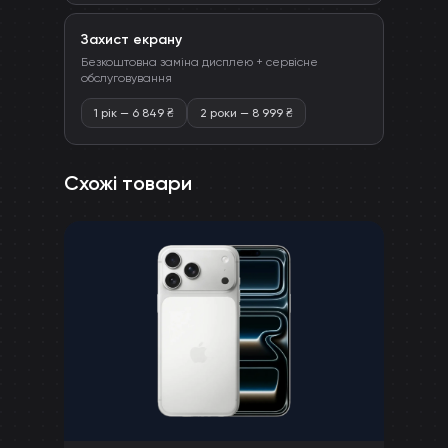
Захист екрану
Безкоштовна заміна дисплею + сервісне
обслуговування
1 рік
—
6 849
₴
2 роки
—
8 999
₴
Схожі товари