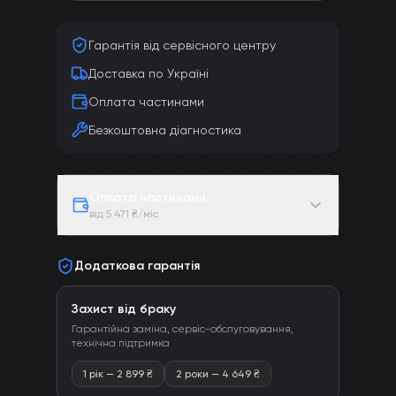
Гарантія від сервісного центру
Доставка по Україні
Оплата частинами
Безкоштовна діагностика
Оплата частинами
від 5 471 ₴/міс
Додаткова гарантія
Захист від браку
Гарантійна заміна, сервіс-обслуговування,
технічна підтримка
1 рік
—
2 899
₴
2 роки
—
4 649
₴