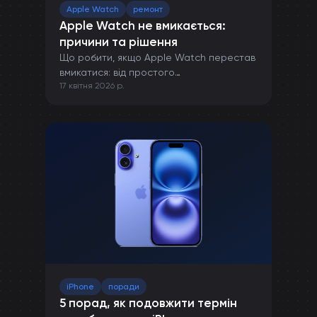
Apple Watch
ремонт
Apple Watch не вмикається:
причини та рішення
Що робити, якщо Apple Watch перестав
вмикатися: від простого
17 квітня 2026 р.
перезавантаження до ремонту в сервісі.
iPhone
поради
5 порад, як подовжити термін