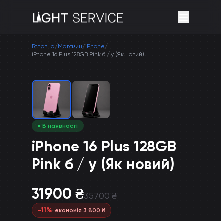
Головна
/
Магазин
/
iPhone
/
iPhone 16 Plus 128GB Pink б / у (Як новий)
● В наявності
iPhone 16 Plus 128GB
Pink б / у (Як новий)
31900
₴
35700
₴
-
11
%
· економія
3 800
₴