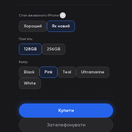
Стан вживаного iPhone
:
Хороший
Як новий
Пам'ять
:
128GB
256GB
Колір
:
Black
Pink
Teal
Ultramarine
White
Купити
Зателефонувати