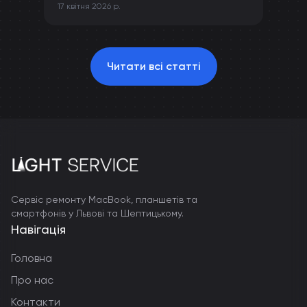
17 квітня 2026 р.
камери та інших компонентів iPhone.
Читати всі статті
Сервіс ремонту MacBook, планшетів та
смартфонів у Львові та Шептицькому.
Навігація
Головна
Про нас
Контакти