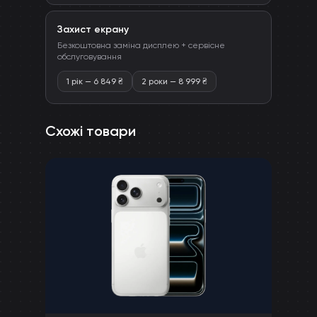
Захист екрану
Безкоштовна заміна дисплею + сервісне
обслуговування
1 рік
—
6 849
₴
2 роки
—
8 999
₴
Схожі товари