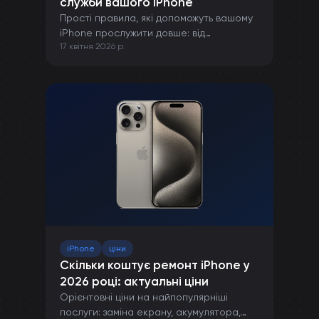
служби вашого iPhone
Прості правила, які допоможуть вашому
iPhone прослужити довше: від
17 квітня 2026 р.
правильної зарядки до захисту від
пошкоджень.
iPhone
ціни
Скільки коштує ремонт iPhone у
2026 році: актуальні ціни
Орієнтовні ціни на найпопулярніші
послуги: заміна екрану, акумулятора,