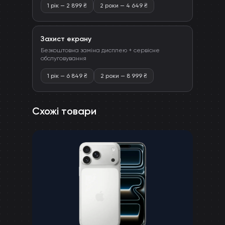
1 рік
—
2 899
₴
2 роки
—
4 649
₴
Захист екрану
Безкоштовна заміна дисплею + сервісне
обслуговування
1 рік
—
6 849
₴
2 роки
—
8 999
₴
Схожі товари