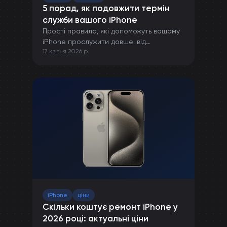
5 порад, як подовжити термін
служби вашого iPhone
Прості правила, які допоможуть вашому
iPhone прослужити довше: від
17 квітня 2026 р.
правильної зарядки до захисту від
пошкоджень.
iPhone
ціни
Скільки коштує ремонт iPhone у
2026 році: актуальні ціни