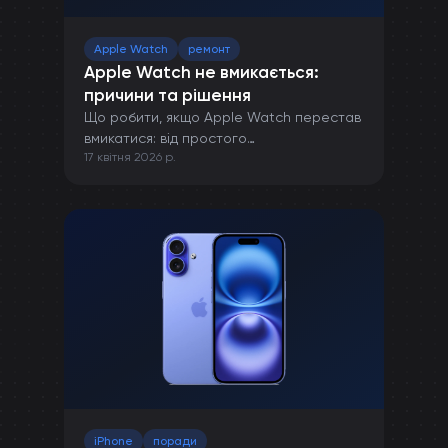
Apple Watch
ремонт
Apple Watch не вмикається:
причини та рішення
Що робити, якщо Apple Watch перестав
вмикатися: від простого
17 квітня 2026 р.
перезавантаження до ремонту в сервісі.
iPhone
поради