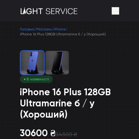
Головна
/
Магазин
/
iPhone
/
iPhone 16 Plus 128GB Ultramarine б / у (Хороший)
● В наявності
iPhone 16 Plus 128GB
Ultramarine б / у
(Хороший)
30600
₴
34500
₴