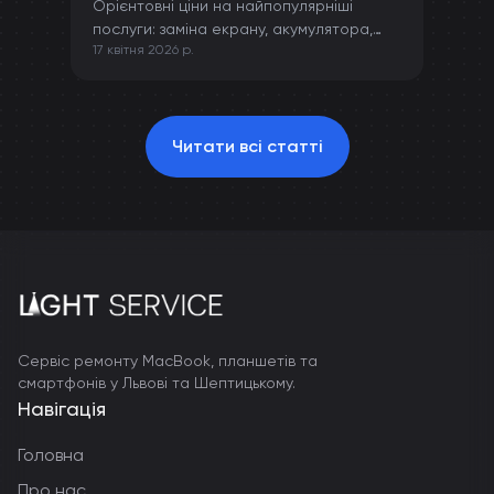
Орієнтовні ціни на найпопулярніші
послуги: заміна екрану, акумулятора,
17 квітня 2026 р.
камери та інших компонентів iPhone.
Читати всі статті
Сервіс ремонту MacBook, планшетів та
смартфонів у Львові та Шептицькому.
Навігація
Головна
Про нас