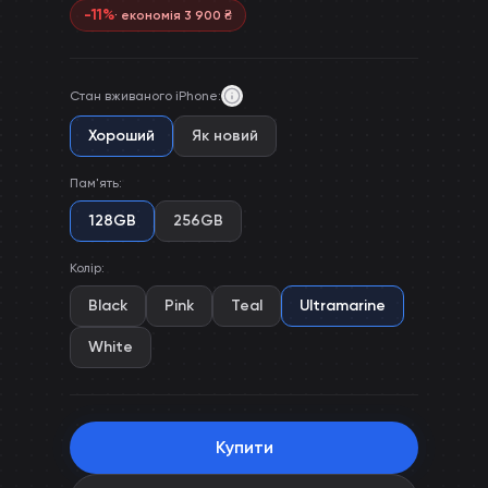
-
11
%
· економія
3 900
₴
Стан вживаного iPhone
:
Хороший
Як новий
Пам'ять
:
128GB
256GB
Колір
:
Black
Pink
Teal
Ultramarine
White
Купити