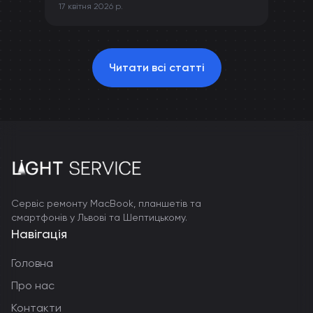
17 квітня 2026 р.
камери та інших компонентів iPhone.
Читати всі статті
Сервіс ремонту MacBook, планшетів та
смартфонів у Львові та Шептицькому.
Навігація
Головна
Про нас
Контакти