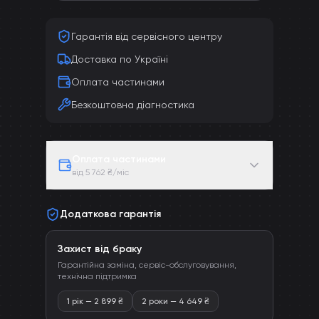
Гарантія від сервісного центру
Доставка по Україні
Оплата частинами
Безкоштовна діагностика
Оплата частинами
від 5 762 ₴/міс
Додаткова гарантія
Захист від браку
Гарантійна заміна, сервіс-обслуговування,
технічна підтримка
1 рік
—
2 899
₴
2 роки
—
4 649
₴