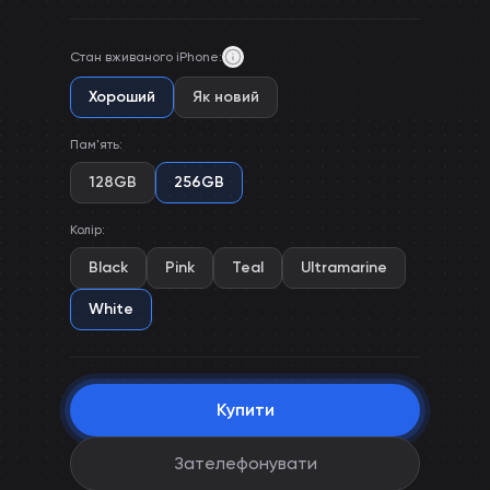
Стан вживаного iPhone
:
Хороший
Як новий
Пам'ять
:
128GB
256GB
Колір
:
Black
Pink
Teal
Ultramarine
White
Купити
Зателефонувати