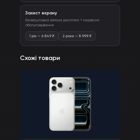
Захист екрану
Безкоштовна заміна дисплею + сервісне
обслуговування
1 рік
—
6 849
₴
2 роки
—
8 999
₴
Схожі товари