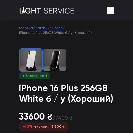
Головна
/
Магазин
/
iPhone
/
iPhone 16 Plus 256GB White б / у (Хороший)
● В наявності
iPhone 16 Plus 256GB
White б / у (Хороший)
33600
₴
37400
₴
-
10
%
· економія
3 800
₴