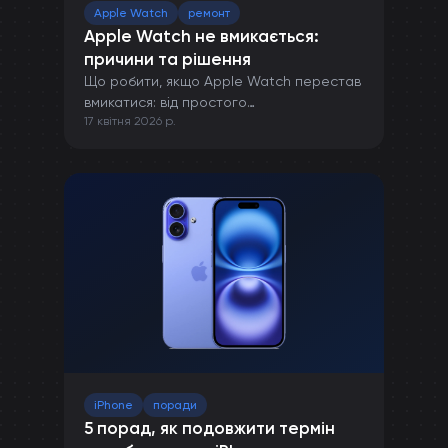
Apple Watch
ремонт
Apple Watch не вмикається:
причини та рішення
Що робити, якщо Apple Watch перестав
вмикатися: від простого
17 квітня 2026 р.
перезавантаження до ремонту в сервісі.
iPhone
поради
5 порад, як подовжити термін