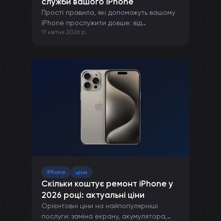
служби вашого iPhone
Прості правила, які допоможуть вашому
iPhone прослужити довше: від
17 квітня 2026 р.
правильної зарядки до захисту від
пошкоджень.
iPhone
ціни
Скільки коштує ремонт iPhone у
2026 році: актуальні ціни
Орієнтовні ціни на найпопулярніші
послуги: заміна екрану, акумулятора,