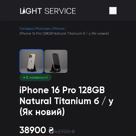
Головна
/
Магазин
/
iPhone
/
iPhone 16 Pro 128GB Natural Titanium б / у (Як новий)
● В наявності
iPhone 16 Pro 128GB
Natural Titanium б / у
(Як новий)
38900
₴
42700
₴