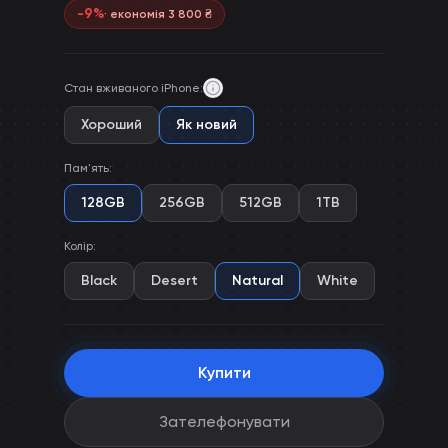
-
9
%
· економія
3 800
₴
Стан вживаного iPhone
:
Хороший
Як новий
Пам'ять
:
128GB
256GB
512GB
1TB
Колір
:
Black
Desert
Natural
White
Купити
Зателефонувати