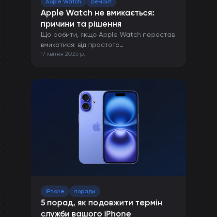
Apple Watch
ремонт
Apple Watch не вмикається:
причини та рішення
Що робити, якщо Apple Watch перестав
вмикатися: від простого
17 квітня 2026 р.
перезавантаження до ремонту в сервісі.
iPhone
поради
5 порад, як подовжити термін
служби вашого iPhone