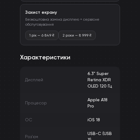
Захист екрану
Безкоштовна заміна дисплею + сервісне
обслуговування
1 рік
—
6 849
₴
2 роки
—
8 999
₴
Характеристики
6.3" Super
Дисплей
Retina XDR
OLED 120 Гц
Apple A18
Процесор
Pro
ОС
iOS 18
USB-C (USB
Роз'єм
3)