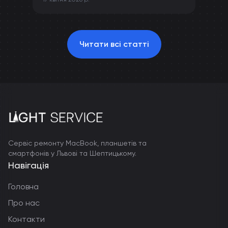
камери та інших компонентів iPhone.
Читати всі статті
Сервіс ремонту MacBook, планшетів та
смартфонів у Львові та Шептицькому.
Навігація
Головна
Про нас
Контакти