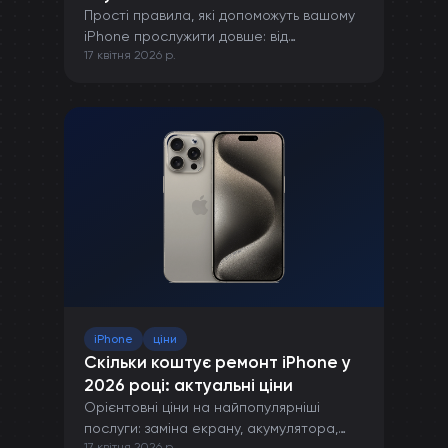
Прості правила, які допоможуть вашому
iPhone прослужити довше: від
17 квітня 2026 р.
правильної зарядки до захисту від
пошкоджень.
iPhone
ціни
Скільки коштує ремонт iPhone у
2026 році: актуальні ціни
Орієнтовні ціни на найпопулярніші
послуги: заміна екрану, акумулятора,
17 квітня 2026 р.