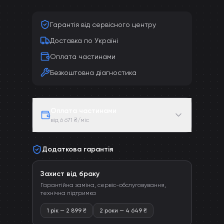
Гарантія від сервісного центру
Доставка по Україні
Оплата частинами
Безкоштовна діагностика
Оплата частинами
від 6 671 ₴/міс
Додаткова гарантія
Захист від браку
Гарантійна заміна, сервіс-обслуговування,
технічна підтримка
1 рік
—
2 899
₴
2 роки
—
4 649
₴