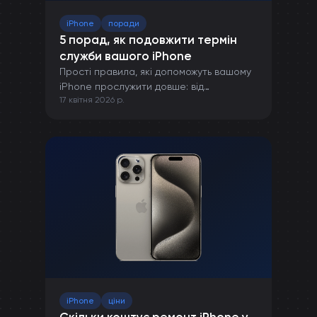
iPhone
поради
5 порад, як подовжити термін
служби вашого iPhone
Прості правила, які допоможуть вашому
iPhone прослужити довше: від
17 квітня 2026 р.
правильної зарядки до захисту від
пошкоджень.
iPhone
ціни