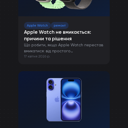
Apple Watch
ремонт
Apple Watch не вмикається:
причини та рішення
Що робити, якщо Apple Watch перестав
вмикатися: від простого
17 квітня 2026 р.
перезавантаження до ремонту в сервісі.