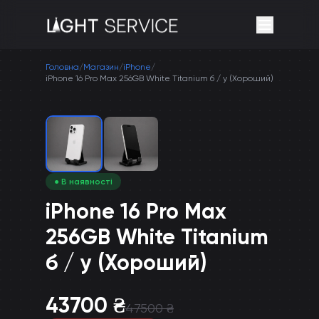
Головна
/
Магазин
/
iPhone
/
iPhone 16 Pro Max 256GB White Titanium б / у (Хороший)
● В наявності
iPhone 16 Pro Max
256GB White Titanium
б / у (Хороший)
43700
₴
47500
₴