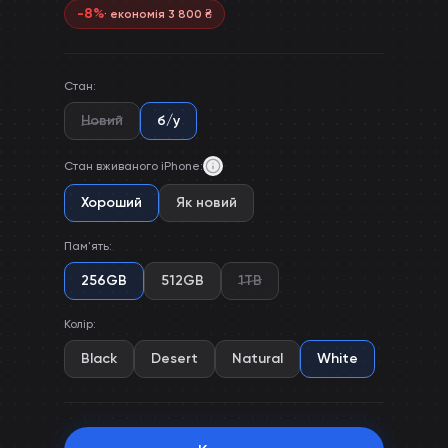
-
8
%
· економія
3 800
₴
Стан
:
Новий
б/у
Стан вживаного iPhone
:
Хороший
Як новий
Пам'ять
:
256GB
512GB
1TB
Колір
:
Black
Desert
Natural
White