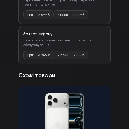
Гарантійна заміна, сервіс-обслуговування,
технічна підтримка
1 рік
—
2 899
₴
2 роки
—
4 649
₴
Захист екрану
Безкоштовна заміна дисплею + сервісне
обслуговування
1 рік
—
6 849
₴
2 роки
—
8 999
₴
Схожі товари