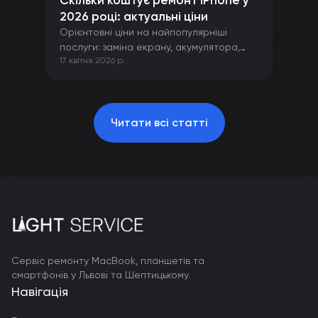
Скільки коштує ремонт iPhone у
2026 році: актуальні ціни
Орієнтовні ціни на найпопулярніші
послуги: заміна екрану, акумулятора,
17 квітня 2026 р.
камери та інших компонентів iPhone.
Читати всі статті
Сервіс ремонту MacBook, планшетів та
смартфонів у Львові та Шептицькому.
Навігація