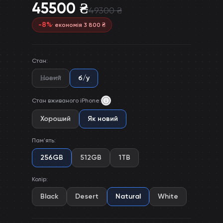
45500
₴
49300
₴
-
8
%
· економія
3 800
₴
Стан
:
Новий
б/у
Стан вживаного iPhone
:
Хороший
Як новий
Пам'ять
:
256GB
512GB
1TB
Колір
:
Black
Desert
Natural
White