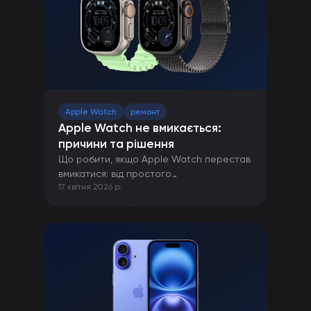
Apple Watch
ремонт
Apple Watch не вмикається:
причини та рішення
Що робити, якщо Apple Watch перестав
вмикатися: від простого
17 квітня 2026 р.
перезавантаження до ремонту в сервісі.