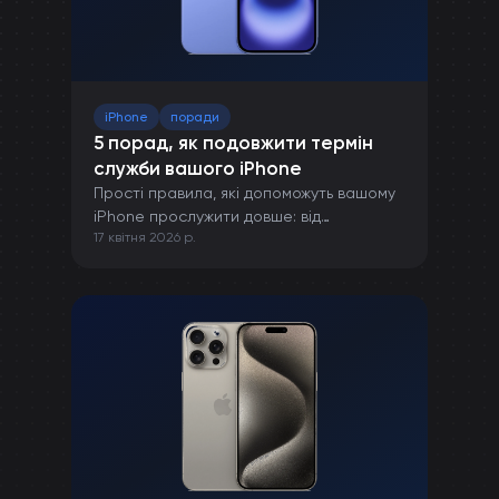
iPhone
поради
5 порад, як подовжити термін
служби вашого iPhone
Прості правила, які допоможуть вашому
iPhone прослужити довше: від
17 квітня 2026 р.
правильної зарядки до захисту від
пошкоджень.