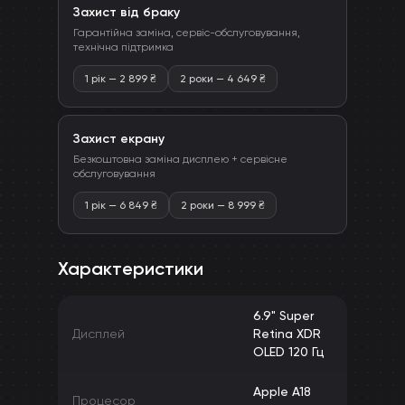
Захист від браку
Гарантійна заміна, сервіс-обслуговування,
технічна підтримка
1 рік
—
2 899
₴
2 роки
—
4 649
₴
Захист екрану
Безкоштовна заміна дисплею + сервісне
обслуговування
1 рік
—
6 849
₴
2 роки
—
8 999
₴
Характеристики
6.9" Super
Дисплей
Retina XDR
OLED 120 Гц
Apple A18
Процесор