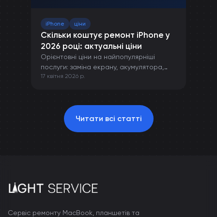
iPhone
ціни
Скільки коштує ремонт iPhone у
2026 році: актуальні ціни
Орієнтовні ціни на найпопулярніші
послуги: заміна екрану, акумулятора,
17 квітня 2026 р.
камери та інших компонентів iPhone.
Читати всі статті
Сервіс ремонту MacBook, планшетів та