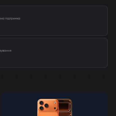
чна підтримка
вування