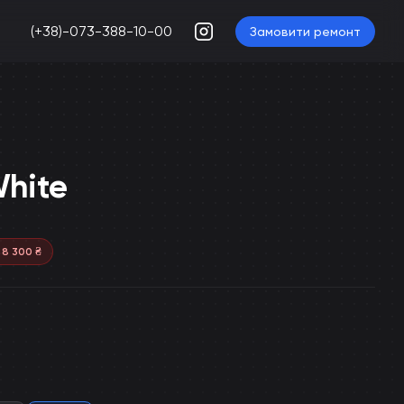
(+38)-073-388-10-00
Замовити ремонт
White
я
8 300
₴