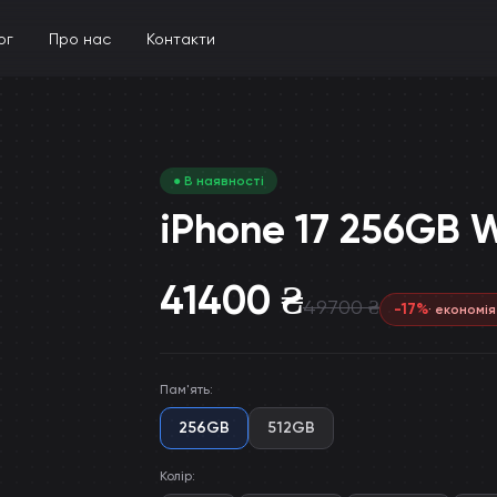
ог
Про нас
Контакти
● В наявності
iPhone 17 256GB 
41400
₴
49700
₴
-
17
%
· економі
Пам'ять
:
256GB
512GB
Колір
: