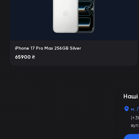
iPhone 17 Pro Max 256GB Silver
65900
₴
Наші
м. 
(+3
вул