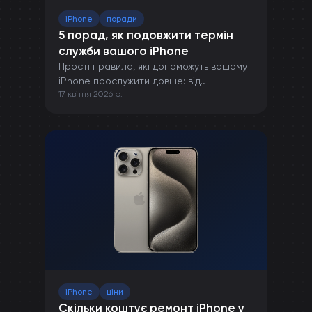
iPhone
поради
5 порад, як подовжити термін
служби вашого iPhone
Прості правила, які допоможуть вашому
iPhone прослужити довше: від
17 квітня 2026 р.
правильної зарядки до захисту від
пошкоджень.
iPhone
ціни
Скільки коштує ремонт iPhone у