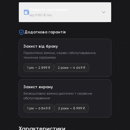
Оплата частинами
від 9 810 ₴/міс
Додаткова гарантія
Захист від браку
Гарантійна заміна, сервіс-обслуговування,
технічна підтримка
1 рік
—
2 899
₴
2 роки
—
4 649
₴
Захист екрану
Безкоштовна заміна дисплею + сервісне
обслуговування
1 рік
—
6 849
₴
2 роки
—
8 999
₴
Характеристики