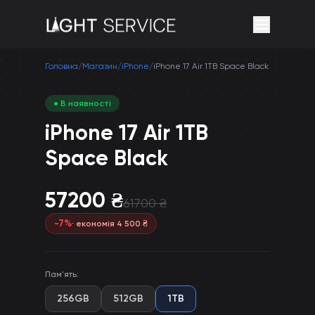
Головна
/
Магазин
/
iPhone
/
iPhone 17 Air 1TB Space Black
● В наявності
iPhone 17 Air 1TB
Space Black
57200
₴
61700
₴
-
7
%
· економія
4 500
₴
Пам'ять
:
256GB
512GB
1TB