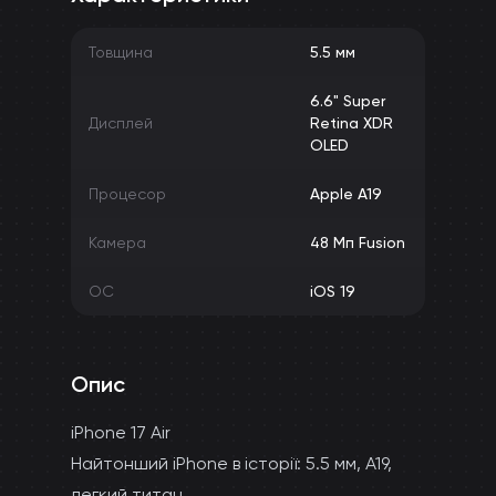
Товщина
5.5 мм
6.6" Super
Дисплей
Retina XDR
OLED
Процесор
Apple A19
Камера
48 Мп Fusion
ОС
iOS 19
Опис
iPhone 17 Air
Найтонший iPhone в історії: 5.5 мм, A19,
легкий титан