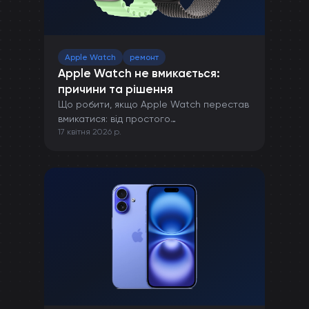
Apple Watch
ремонт
Apple Watch не вмикається:
причини та рішення
Що робити, якщо Apple Watch перестав
вмикатися: від простого
17 квітня 2026 р.
перезавантаження до ремонту в сервісі.