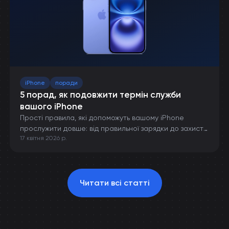
iPhone
поради
5 порад, як подовжити термін служби
вашого iPhone
Прості правила, які допоможуть вашому iPhone
прослужити довше: від правильної зарядки до захисту
17 квітня 2026 р.
від пошкоджень.
Читати всі статті