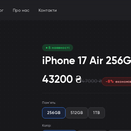
ог
Про нас
Контакти
● В наявності
iPhone 17 Air 256
43200
₴
47000
₴
-
8
%
· економі
Пам'ять
:
256GB
512GB
1TB
Колір
: