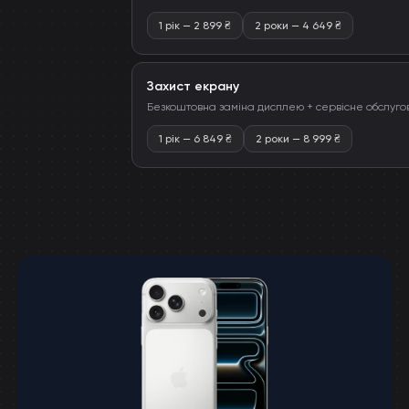
1 рік
—
2 899
₴
2 роки
—
4 649
₴
Захист екрану
Безкоштовна заміна дисплею + сервісне обслуго
1 рік
—
6 849
₴
2 роки
—
8 999
₴