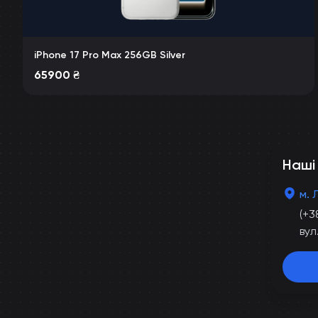
iPhone 17 Pro Max 256GB Silver
65900
₴
Наші
м. 
(+3
вул