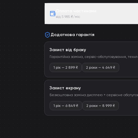
Оплата частинами
від 5 985 ₴/міс
Додаткова гарантія
Захист від браку
Гарантійна заміна, сервіс-обслуговування, техні
1 рік
—
2 899
₴
2 роки
—
4 649
₴
Захист екрану
Безкоштовна заміна дисплею + сервісне обслуго
1 рік
—
6 849
₴
2 роки
—
8 999
₴