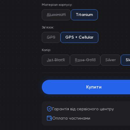
Матеріал корпусу
:
Aluminium
Titanium
Зв'язок
:
GPS
GPS + Cellular
Колір
:
Jet Black
Rose Gold
Silver
Sl
Купити
Гарантія від сервісного центру
Оплата частинами