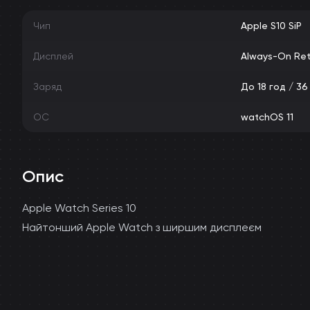
Чип
Apple S10 SiP
Дисплей
Always-On Ret
Заряд
До 18 год / 36
ОС
watchOS 11
Опис
Apple Watch Series 10
Найтонший Apple Watch з ширшим дисплеєм