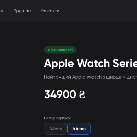
ог
Про нас
Контакти
● В наявності
Apple Watch Serie
Найтонший Apple Watch з ширшим дис
34900
₴
Розмір корпусу
:
42mm
46mm