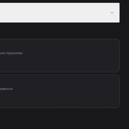
чна підтримка
вування