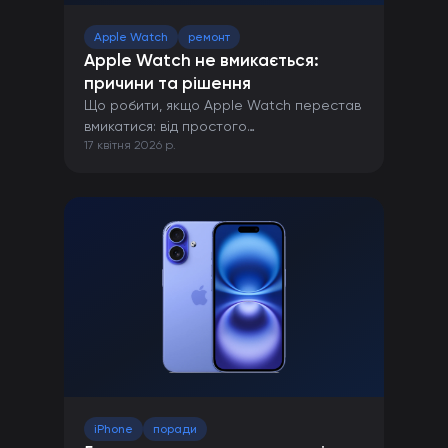
Apple Watch
ремонт
Apple Watch не вмикається:
причини та рішення
Що робити, якщо Apple Watch перестав
вмикатися: від простого
17 квітня 2026 р.
перезавантаження до ремонту в сервісі.
iPhone
поради