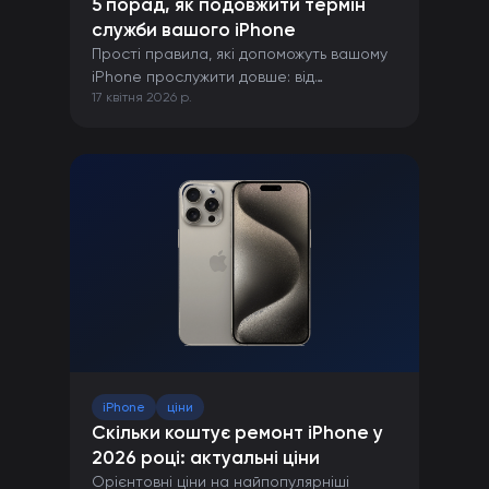
5 порад, як подовжити термін
служби вашого iPhone
Прості правила, які допоможуть вашому
iPhone прослужити довше: від
17 квітня 2026 р.
правильної зарядки до захисту від
пошкоджень.
iPhone
ціни
Скільки коштує ремонт iPhone у
2026 році: актуальні ціни
Орієнтовні ціни на найпопулярніші