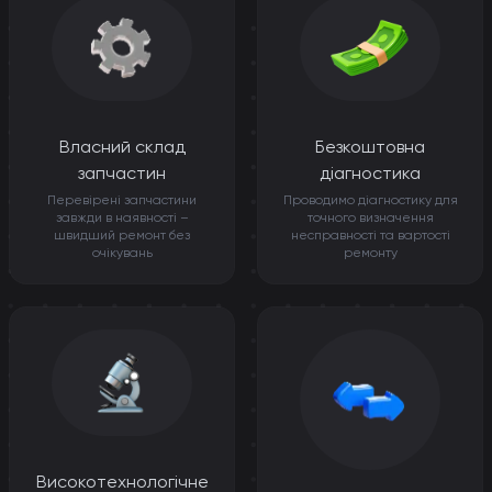
Власний склад
Безкоштовна
запчастин
діагностика
Перевірені запчастини
Проводимо діагностику для
завжди в наявності –
точного визначення
швидший ремонт без
несправності та вартості
очікувань
ремонту
Високотехнологічне