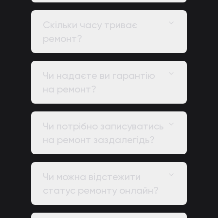
Скільки часу триває
ремонт?
Чи надаєте ви гарантію
на ремонт?
Чи потрібно записуватись
на ремонт заздалегідь?
Чи можна відстежити
статус ремонту онлайн?