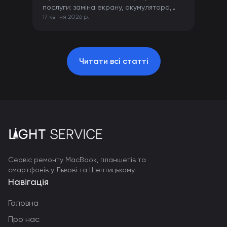
послуги: заміна екрану, акумулятора,
17 квітня 2026 р.
камери та інших компонентів iPhone.
Читати всі статті
Сервіс ремонту MacBook, планшетів та
смартфонів у Львові та Шептицькому.
Навігація
Головна
Про нас