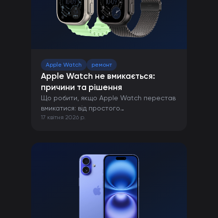
Apple Watch
ремонт
Apple Watch не вмикається:
причини та рішення
Що робити, якщо Apple Watch перестав
вмикатися: від простого
17 квітня 2026 р.
перезавантаження до ремонту в сервісі.