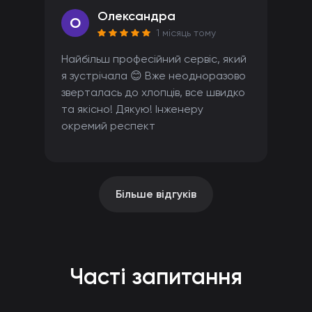
Олександра
O
1 місяць тому
Найбільш професійний сервіс, який
я зустрічала 😊 Вже неодноразово
зверталась до хлопців, все швидко
та якісно! Дякую! Інженеру
окремий респект
Більше відгуків
Часті запитання