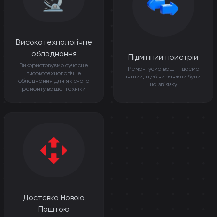
Високотехнологічне
обладнання
Підмінний пристрій
Використовуємо сучасне
Ремонтуємо ваш – даємо
високотехнологічне
інший, щоб ви завжди були
обладнання для якісного
на звʼязку
ремонту вашої техніки
Доставка Новою
Поштою