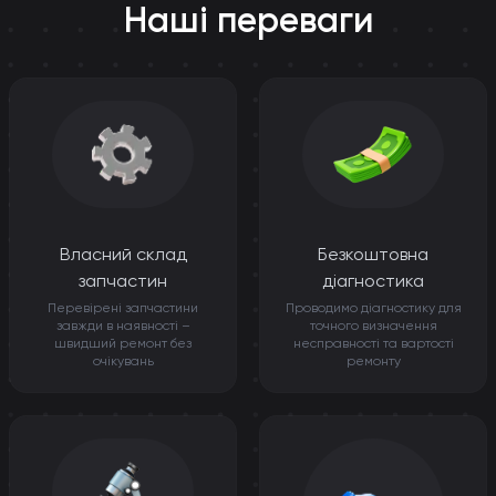
Наші переваги
Власний склад
Безкоштовна
запчастин
діагностика
Перевірені запчастини
Проводимо діагностику для
завжди в наявності –
точного визначення
швидший ремонт без
несправності та вартості
очікувань
ремонту