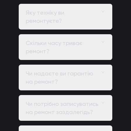
Яку техніку ви
ремонтуєте?
Скільки часу триває
ремонт?
Чи надаєте ви гарантію
на ремонт?
Чи потрібно записуватись
на ремонт заздалегідь?