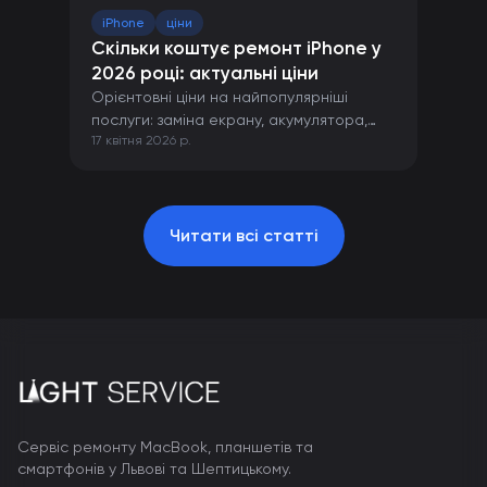
iPhone
ціни
Скільки коштує ремонт iPhone у
2026 році: актуальні ціни
Орієнтовні ціни на найпопулярніші
послуги: заміна екрану, акумулятора,
17 квітня 2026 р.
камери та інших компонентів iPhone.
Читати всі статті
Сервіс ремонту MacBook, планшетів та
смартфонів у Львові та Шептицькому.