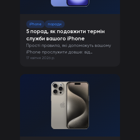
iPhone
поради
5 порад, як подовжити термін
служби вашого iPhone
Прості правила, які допоможуть вашому
iPhone прослужити довше: від
17 квітня 2026 р.
правильної зарядки до захисту від
пошкоджень.