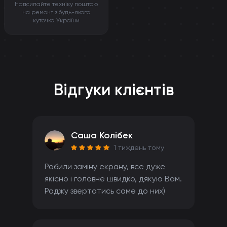
Надсилайте техніку поштою
на ремонт з будь-якого
куточка України
Відгуки клієнтів
Саша Колібек
1 тиждень тому
Робили заміну екрану, все дуже
якісно і головне швидко, дякую Вам.
Раджу звертатись саме до них)