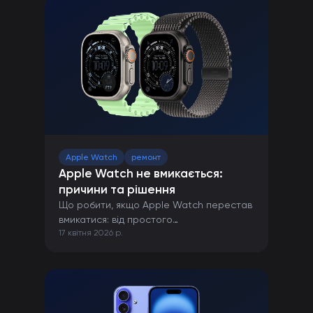
Apple Watch
ремонт
Apple Watch не вмикається:
причини та рішення
Що робити, якщо Apple Watch перестав
вмикатися: від простого
17 квітня 2026 р.
перезавантаження до ремонту в сервісі.