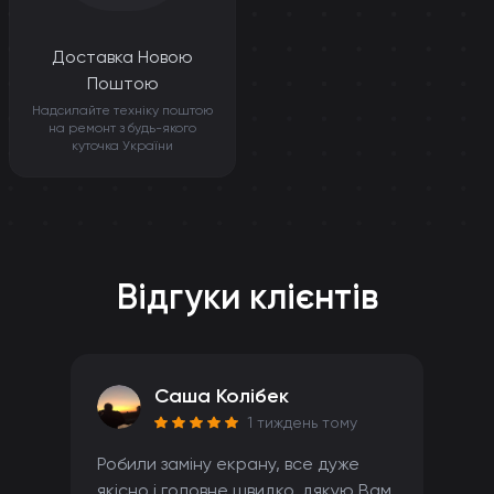
Доставка Новою
Поштою
Надсилайте техніку поштою
на ремонт з будь-якого
куточка України
Відгуки клієнтів
Саша Колібек
1 тиждень тому
Робили заміну екрану, все дуже
якісно і головне швидко, дякую Вам.