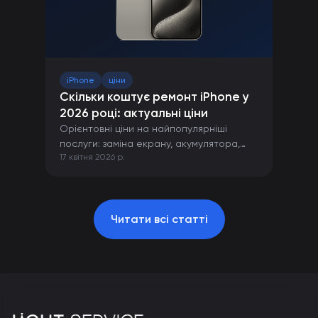
iPhone
ціни
Скільки коштує ремонт iPhone у
2026 році: актуальні ціни
Орієнтовні ціни на найпопулярніші
послуги: заміна екрану, акумулятора,
17 квітня 2026 р.
камери та інших компонентів iPhone.
Читати всі статті