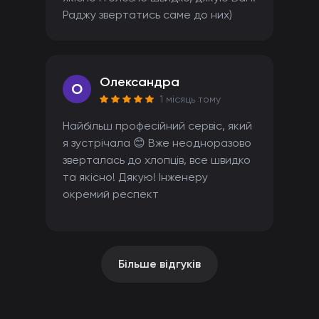
Раджу звертатись саме до них)
Олександра
O
1 місяць тому
Найбільш професійний сервіс, який
я зустрічала 😊 Вже неодноразово
зверталась до хлопців, все швидко
та якісно! Дякую! Інженеру
окремий респект
Більше відгуків