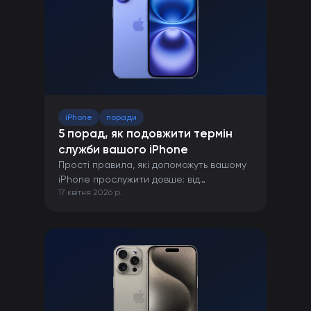
iPhone
поради
5 порад, як подовжити термін
служби вашого iPhone
Прості правила, які допоможуть вашому
iPhone прослужити довше: від
17 квітня 2026 р.
правильної зарядки до захисту від
пошкоджень.