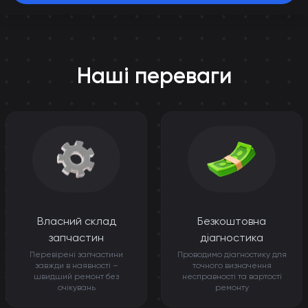
Наші переваги
Власний склад
Безкоштовна
запчастин
діагностика
Перевірені запчастини
Проводимо діагностику для
завжди в наявності –
точного визначення
швидший ремонт без
несправності та вартості
очікувань
ремонту