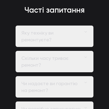
Часті запитання
Яку техніку ви
ремонтуєте?
Скільки часу триває
ремонт?
Чи надаєте ви гарантію
на ремонт?
Чи потрібно записуватись