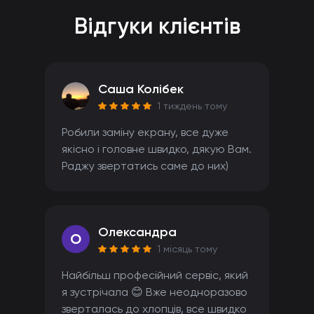
Відгуки клієнтів
Саша Колібек
1 тиждень тому
Робили заміну екрану, все дуже
якісно і головне швидко, дякую Вам.
Раджу звертатись саме до них)
Олександра
O
1 місяць тому
Найбільш професійний сервіс, який
я зустрічала 😊 Вже неодноразово
зверталась до хлопців, все швидко