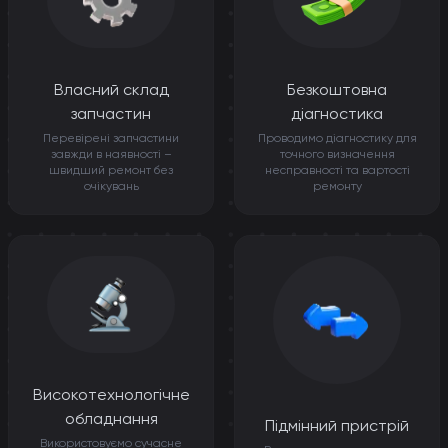
Власний склад
Безкоштовна
запчастин
діагностика
Перевірені запчастини
Проводимо діагностику для
завжди в наявності –
точного визначення
швидший ремонт без
несправності та вартості
очікувань
ремонту
Високотехнологічне
обладнання
Підмінний пристрій
Використовуємо сучасне