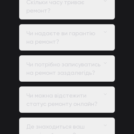
Скільки часу триває
ремонт?
Чи надаєте ви гарантію
на ремонт?
Чи потрібно записуватись
на ремонт заздалегідь?
Чи можна відстежити
статус ремонту онлайн?
Де знаходиться ваш