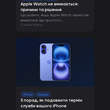
Apple Watch не вмикається:
причини та рішення
Що робити, якщо Apple Watch перестав
вмикатися: від простого
17 квітня 2026 р.
перезавантаження до ремонту в сервісі.
iPhone
поради
5 порад, як подовжити термін
служби вашого iPhone