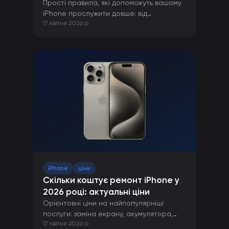
Прості правила, які допоможуть вашому
iPhone прослужити довше: від
17 квітня 2026 р.
правильної зарядки до захисту від
пошкоджень.
iPhone
ціни
Скільки коштує ремонт iPhone у
2026 році: актуальні ціни
Орієнтовні ціни на найпопулярніші
послуги: заміна екрану, акумулятора,
17 квітня 2026 р.
камери та інших компонентів iPhone.