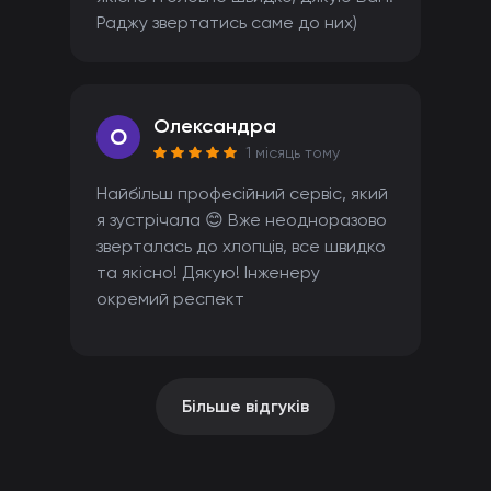
Раджу звертатись саме до них)
Олександра
O
1 місяць тому
Найбільш професійний сервіс, який
я зустрічала 😊 Вже неодноразово
зверталась до хлопців, все швидко
та якісно! Дякую! Інженеру
окремий респект
Більше відгуків