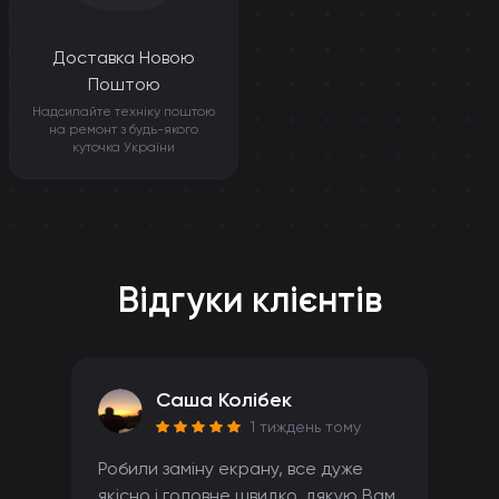
Доставка Новою
Поштою
Надсилайте техніку поштою
на ремонт з будь-якого
куточка України
Відгуки клієнтів
Саша Колібек
1 тиждень тому
Робили заміну екрану, все дуже
якісно і головне швидко, дякую Вам.