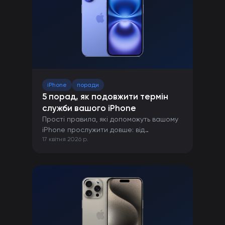
iPhone
поради
5 порад, як подовжити термін
служби вашого iPhone
Прості правила, які допоможуть вашому
iPhone прослужити довше: від
17 квітня 2026 р.
правильної зарядки до захисту від
пошкоджень.