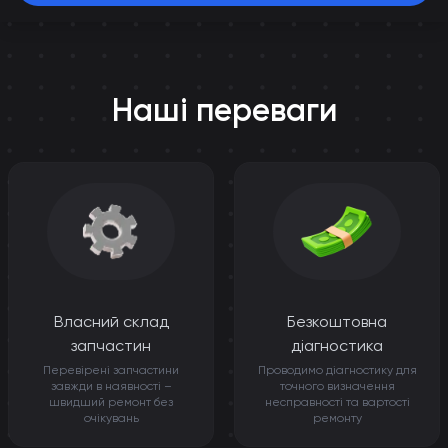
Наші переваги
Власний склад
Безкоштовна
запчастин
діагностика
Перевірені запчастини
Проводимо діагностику для
завжди в наявності –
точного визначення
швидший ремонт без
несправності та вартості
очікувань
ремонту