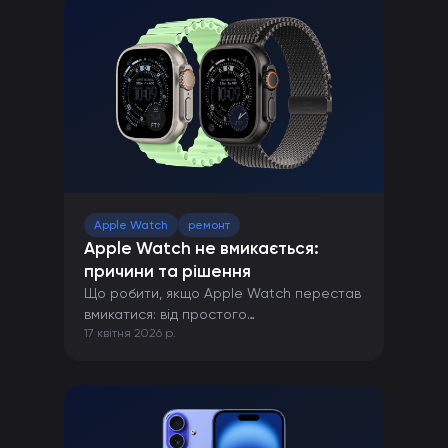
Apple Watch
ремонт
Apple Watch не вмикається:
причини та рішення
Що робити, якщо Apple Watch перестав
вмикатися: від простого
17 квітня 2026 р.
перезавантаження до ремонту в сервісі.