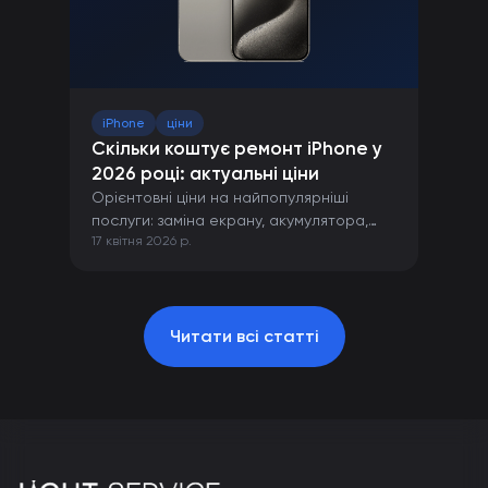
iPhone
ціни
Скільки коштує ремонт iPhone у
2026 році: актуальні ціни
Орієнтовні ціни на найпопулярніші
послуги: заміна екрану, акумулятора,
17 квітня 2026 р.
камери та інших компонентів iPhone.
Читати всі статті