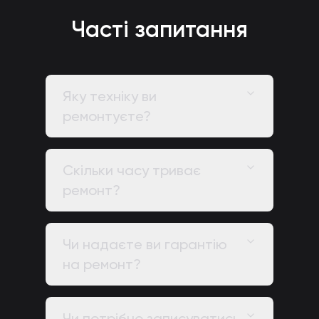
Часті запитання
Яку техніку ви
ремонтуєте?
Скільки часу триває
ремонт?
Чи надаєте ви гарантію
на ремонт?
Чи потрібно записуватись