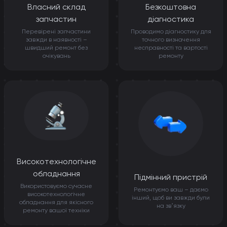
Власний склад
Безкоштовна
запчастин
діагностика
Перевірені запчастини
Проводимо діагностику для
завжди в наявності –
точного визначення
швидший ремонт без
несправності та вартості
очікувань
ремонту
Високотехнологічне
обладнання
Підмінний пристрій
Використовуємо сучасне
Ремонтуємо ваш – даємо
високотехнологічне
інший, щоб ви завжди були
обладнання для якісного
на звʼязку
ремонту вашої техніки