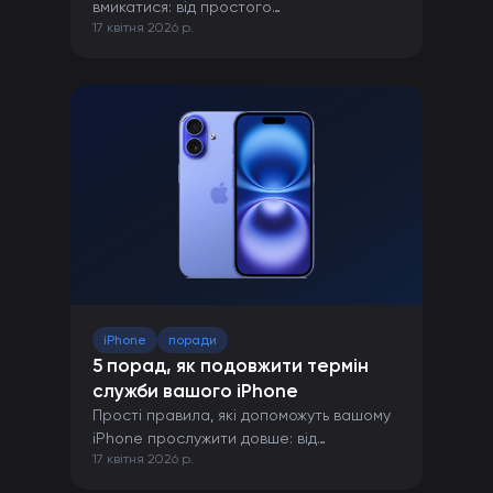
вмикатися: від простого
17 квітня 2026 р.
перезавантаження до ремонту в сервісі.
iPhone
поради
5 порад, як подовжити термін
служби вашого iPhone
Прості правила, які допоможуть вашому
iPhone прослужити довше: від
17 квітня 2026 р.
правильної зарядки до захисту від
пошкоджень.