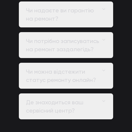
Чи надаєте ви гарантію
на ремонт?
Чи потрібно записуватись
на ремонт заздалегідь?
Чи можна відстежити
статус ремонту онлайн?
Де знаходиться ваш
сервісний центр?