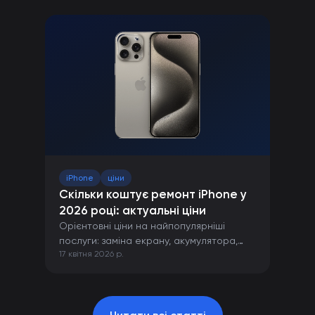
iPhone
ціни
Скільки коштує ремонт iPhone у
2026 році: актуальні ціни
Орієнтовні ціни на найпопулярніші
послуги: заміна екрану, акумулятора,
17 квітня 2026 р.
камери та інших компонентів iPhone.