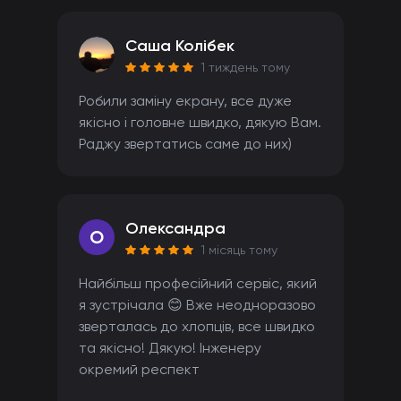
Саша Колібек
1 тиждень тому
Робили заміну екрану, все дуже
якісно і головне швидко, дякую Вам.
Раджу звертатись саме до них)
Олександра
O
1 місяць тому
Найбільш професійний сервіс, який
я зустрічала 😊 Вже неодноразово
зверталась до хлопців, все швидко
та якісно! Дякую! Інженеру
окремий респект