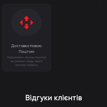
Доставка Новою
Поштою
Надсилайте техніку поштою
на ремонт з будь-якого
куточка України
Відгуки клієнтів