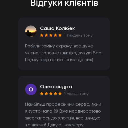
Відгуки клієнтів
Саша Колібек
1 тиждень тому
Робили заміну екрану, все дуже
якісно і головне швидко, дякую Вам.
Раджу звертатись саме до них)
Олександра
O
1 місяць тому
Найбільш професійний сервіс, який
я зустрічала 😊 Вже неодноразово
зверталась до хлопців, все швидко
та якісно! Дякую! Інженеру