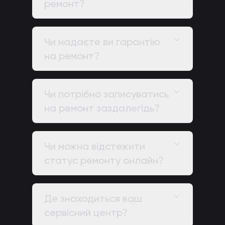
ремонт?
Чи надаєте ви гарантію
на ремонт?
Чи потрібно записуватись
на ремонт заздалегідь?
Чи можна відстежити
статус ремонту онлайн?
Де знаходиться ваш
сервісний центр?