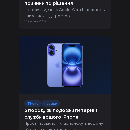
причини та рішення
Що робити, якщо Apple Watch перестав
вмикатися: від простого
17 квітня 2026 р.
перезавантаження до ремонту в сервісі.
iPhone
поради
5 порад, як подовжити термін
служби вашого iPhone
Прості правила, які допоможуть вашому
iPhone прослужити довше: від