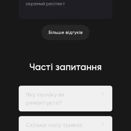
окремий респект
Більше відгуків
Часті запитання
Яку техніку ви
ремонтуєте?
Скільки часу триває