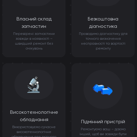
Власний склад
Безкоштовна
запчастин
діагностика
Перевірені запчастини
Проводимо діагностику для
завжди в наявності –
точного визначення
швидший ремонт без
несправності та вартості
очікувань
ремонту
Високотехнологічне
обладнання
Підмінний пристрій
Використовуємо сучасне
Ремонтуємо ваш – даємо
високотехнологічне
інший, щоб ви завжди були
обладнання для якісного