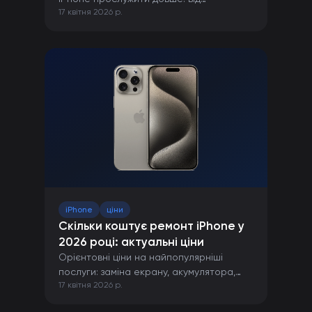
17 квітня 2026 р.
правильної зарядки до захисту від
пошкоджень.
iPhone
ціни
Скільки коштує ремонт iPhone у
2026 році: актуальні ціни
Орієнтовні ціни на найпопулярніші
послуги: заміна екрану, акумулятора,
17 квітня 2026 р.
камери та інших компонентів iPhone.