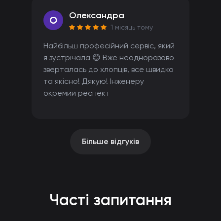
Олександра
O
1 місяць тому
Найбільш професійний сервіс, який
я зустрічала 😊 Вже неодноразово
зверталась до хлопців, все швидко
та якісно! Дякую! Інженеру
окремий респект
Більше відгуків
Часті запитання