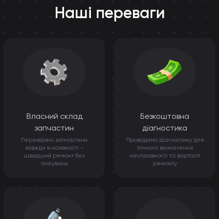
Наші переваги
Власний склад
Безкоштовна
запчастин
діагностика
Перевірені запчастини
Проводимо діагностику для
завжди в наявності –
точного визначення
швидший ремонт без
несправності та вартості
очікувань
ремонту