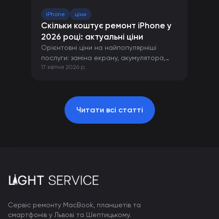
iPhone
ціни
Скільки коштує ремонт iPhone у
2026 році: актуальні ціни
Орієнтовні ціни на найпопулярніші
послуги: заміна екрану, акумулятора,
17 квітня 2026 р.
камери та інших компонентів iPhone.
Читати всі статті
Сервіс ремонту MacBook, планшетів та
смартфонів у Львові та Шептицькому.