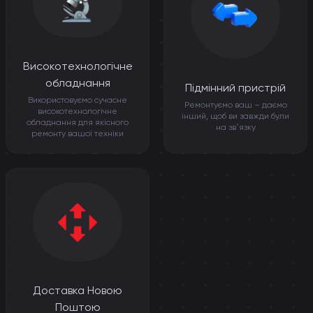
Високотехнологічне
обладнання
Підмінний пристрій
Використовуємо сучасне
Ремонтуємо ваш – даємо
високотехнологічне
інший, щоб ви завжди були
обладнання для якісного
на звʼязку
ремонту вашої техніки
Доставка Новою
Поштою