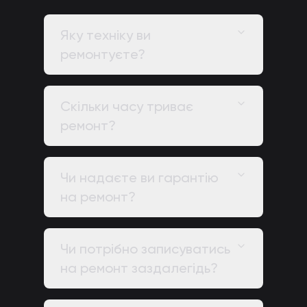
Яку техніку ви
ремонтуєте?
Скільки часу триває
ремонт?
Чи надаєте ви гарантію
на ремонт?
Чи потрібно записуватись
на ремонт заздалегідь?