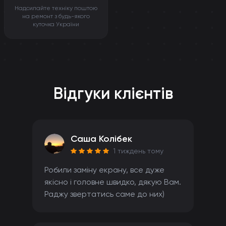
Надсилайте техніку поштою
на ремонт з будь-якого
куточка України
Відгуки клієнтів
Саша Колібек
1 тиждень тому
Робили заміну екрану, все дуже
якісно і головне швидко, дякую Вам.
Раджу звертатись саме до них)