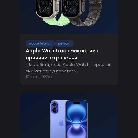
Apple Watch
ремонт
Apple Watch не вмикається:
причини та рішення
Що робити, якщо Apple Watch перестав
вмикатися: від простого
17 квітня 2026 р.
перезавантаження до ремонту в сервісі.