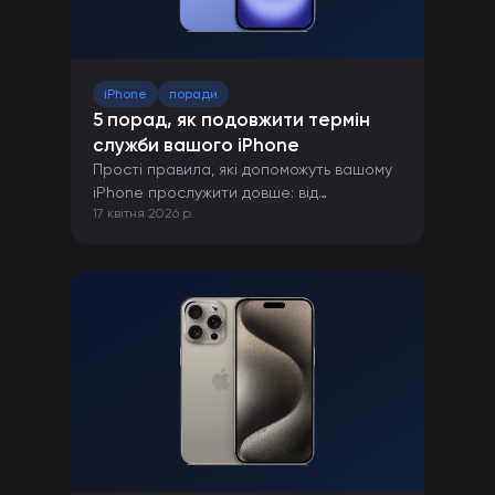
iPhone
поради
5 порад, як подовжити термін
служби вашого iPhone
Прості правила, які допоможуть вашому
iPhone прослужити довше: від
17 квітня 2026 р.
правильної зарядки до захисту від
пошкоджень.