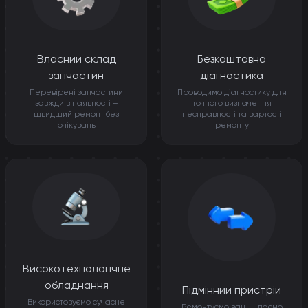
Власний склад
Безкоштовна
запчастин
діагностика
Перевірені запчастини
Проводимо діагностику для
завжди в наявності –
точного визначення
швидший ремонт без
несправності та вартості
очікувань
ремонту
Високотехнологічне
обладнання
Підмінний пристрій
Використовуємо сучасне
Ремонтуємо ваш – даємо