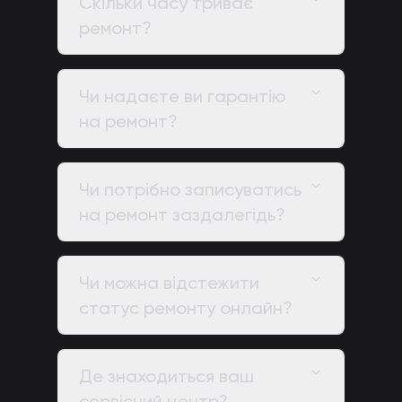
Скільки часу триває
ремонт?
Чи надаєте ви гарантію
на ремонт?
Чи потрібно записуватись
на ремонт заздалегідь?
Чи можна відстежити
статус ремонту онлайн?
Де знаходиться ваш
сервісний центр?