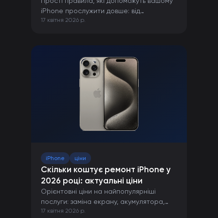
Прості правила, які допоможуть вашому
iPhone прослужити довше: від
17 квітня 2026 р.
правильної зарядки до захисту від
пошкоджень.
iPhone
ціни
Скільки коштує ремонт iPhone у
2026 році: актуальні ціни
Орієнтовні ціни на найпопулярніші
послуги: заміна екрану, акумулятора,
17 квітня 2026 р.
камери та інших компонентів iPhone.