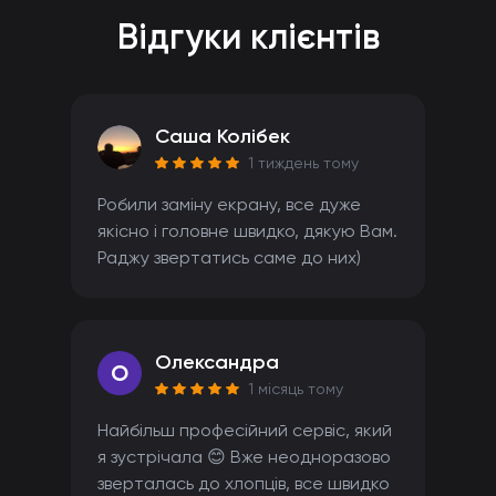
Відгуки клієнтів
Саша Колібек
1 тиждень тому
Робили заміну екрану, все дуже
якісно і головне швидко, дякую Вам.
Раджу звертатись саме до них)
Олександра
O
1 місяць тому
Найбільш професійний сервіс, який
я зустрічала 😊 Вже неодноразово
зверталась до хлопців, все швидко