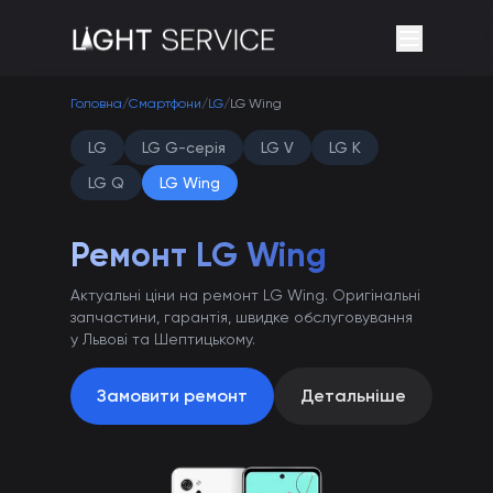
Головна
/
Смартфони
/
LG
/
LG Wing
LG
LG G-серія
LG V
LG K
LG Q
LG Wing
Ремонт LG Wing
Актуальні ціни на ремонт LG Wing. Оригінальні
запчастини, гарантія, швидке обслуговування
у Львові та Шептицькому.
Замовити ремонт
Детальніше