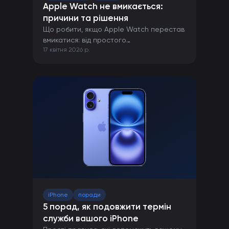
Apple Watch не вмикається:
причини та рішення
Що робити, якщо Apple Watch перестав
вмикатися: від простого
17 квітня 2026 р.
перезавантаження до ремонту в сервісі.
iPhone
поради
5 порад, як подовжити термін
служби вашого iPhone