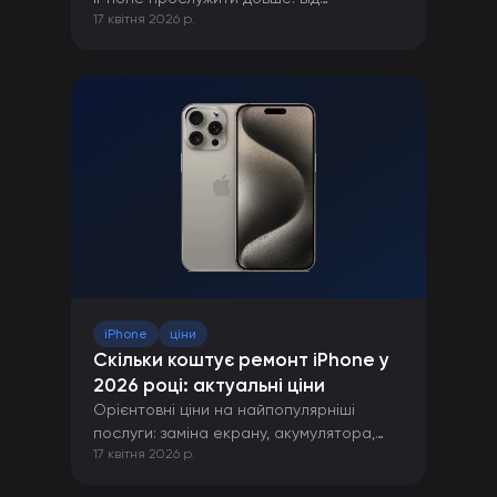
17 квітня 2026 р.
правильної зарядки до захисту від
пошкоджень.
iPhone
ціни
Скільки коштує ремонт iPhone у
2026 році: актуальні ціни
Орієнтовні ціни на найпопулярніші
послуги: заміна екрану, акумулятора,
17 квітня 2026 р.
камери та інших компонентів iPhone.