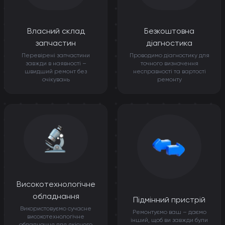
Власний склад
Безкоштовна
запчастин
діагностика
Перевірені запчастини
Проводимо діагностику для
завжди в наявності –
точного визначення
швидший ремонт без
несправності та вартості
очікувань
ремонту
Високотехнологічне
обладнання
Підмінний пристрій
Використовуємо сучасне
Ремонтуємо ваш – даємо
високотехнологічне
інший, щоб ви завжди були
обладнання для якісного