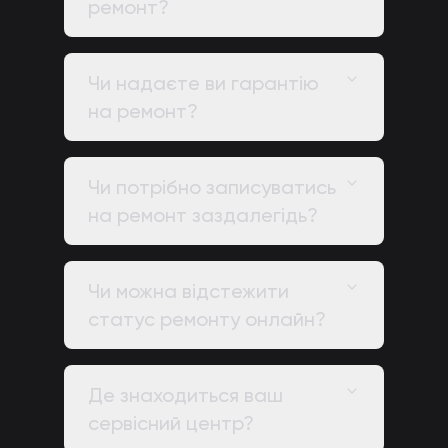
ремонт?
Чи надаєте ви гарантію
на ремонт?
Чи потрібно записуватись
на ремонт заздалегідь?
Чи можна відстежити
статус ремонту онлайн?
Де знаходиться ваш
сервісний центр?