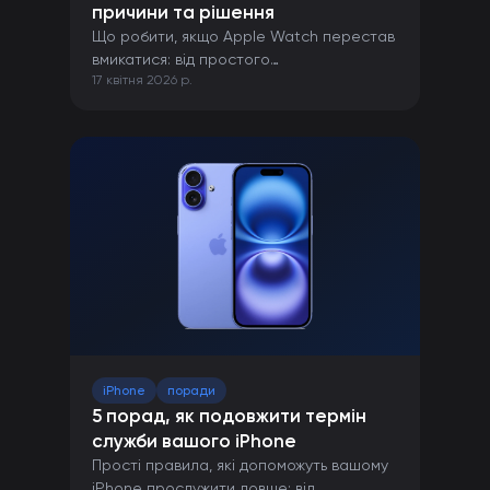
причини та рішення
Що робити, якщо Apple Watch перестав
вмикатися: від простого
17 квітня 2026 р.
перезавантаження до ремонту в сервісі.
iPhone
поради
5 порад, як подовжити термін
служби вашого iPhone
Прості правила, які допоможуть вашому
iPhone прослужити довше: від