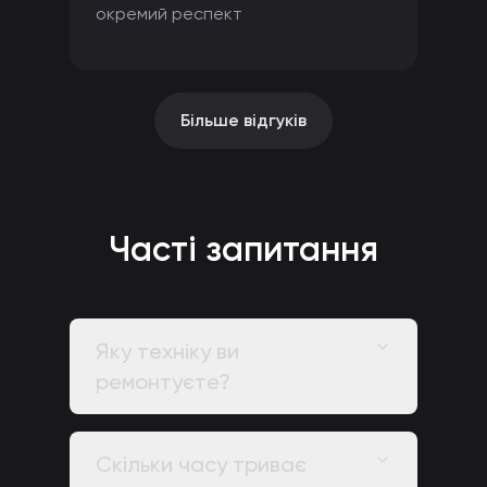
окремий респект
Більше відгуків
Часті запитання
Яку техніку ви
ремонтуєте?
Скільки часу триває