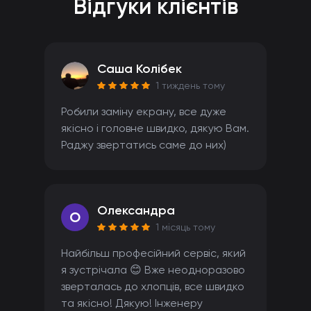
Відгуки клієнтів
Саша Колібек
1 тиждень тому
Робили заміну екрану, все дуже
якісно і головне швидко, дякую Вам.
Раджу звертатись саме до них)
Олександра
O
1 місяць тому
Найбільш професійний сервіс, який
я зустрічала 😊 Вже неодноразово
зверталась до хлопців, все швидко
та якісно! Дякую! Інженеру