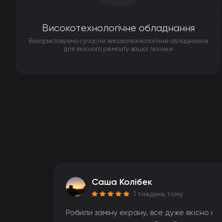
Високотехнологічне обладнання
Використовуємо сучасне високотехнологічне обладнання
для якісного ремонту вашої техніки
Саша Колібек
1 тиждень тому
Робили заміну екрану, все дуже якісно і