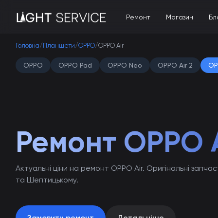
Ремонт
Магазин
Бл
Головна
/
Планшети
/
OPPO
/
OPPO Air
OPPO
OPPO Pad
OPPO Neo
OPPO Air 2
OP
Ремонт OPPO A
Актуальні ціни на ремонт OPPO Air. Оригінальні запчас
та Шептицькому.
Замовити ремонт
Детальніше