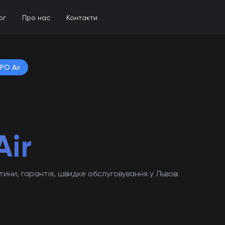
ог
Про нас
Контакти
PO Air
ir
тини, гарантія, швидке обслуговування у Львові