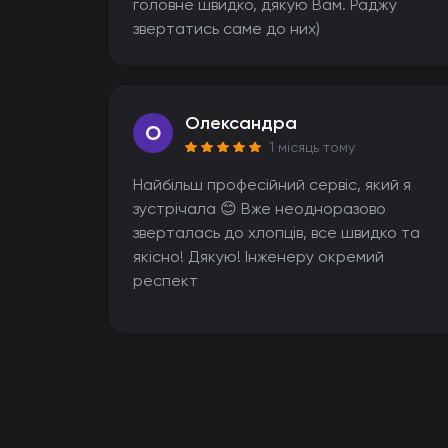
головне швидко, дякую Вам. Раджу
звертатись саме до них)
Олександра
O
1 місяць тому
Найбільш професійний сервіс, який я
зустрічала 😊 Вже неодноразово
зверталась до хлопців, все швидко та
якісно! Дякую! Інженеру окремий
респект