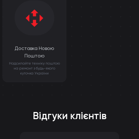
Доставка Новою
Поштою
Надсилайте техніку поштою
на ремонт з будь-якого
куточка України
Відгуки клієнтів