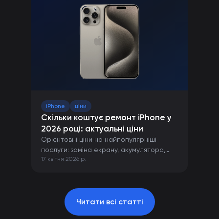
iPhone
ціни
Скільки коштує ремонт iPhone у
2026 році: актуальні ціни
Орієнтовні ціни на найпопулярніші
послуги: заміна екрану, акумулятора,
17 квітня 2026 р.
камери та інших компонентів iPhone.
Читати всі статті