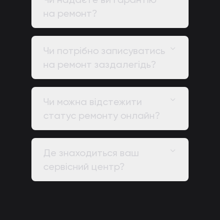
на ремонт?
Чи потрібно записуватись
на ремонт заздалегідь?
Чи можна відстежити
статус ремонту онлайн?
Де знаходиться ваш
сервісний центр?