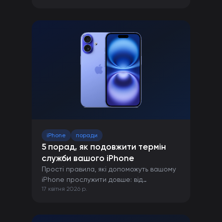
iPhone
поради
5 порад, як подовжити термін
служби вашого iPhone
Прості правила, які допоможуть вашому
iPhone прослужити довше: від
17 квітня 2026 р.
правильної зарядки до захисту від
пошкоджень.