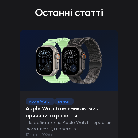
Останні статті
Apple Watch
ремонт
Apple Watch не вмикається:
причини та рішення
Що робити, якщо Apple Watch перестав
вмикатися: від простого
17 квітня 2026 р.
перезавантаження до ремонту в сервісі.