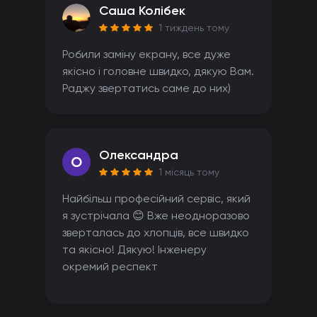
Саша Колібек
1 тиждень тому
Робили заміну екрану, все дуже
якісно і головне швидко, дякую Вам.
Раджу звертатись саме до них)
Олександра
O
1 місяць тому
Найбільш професійний сервіс, який
я зустрічала 😊 Вже неодноразово
зверталась до хлопців, все швидко
та якісно! Дякую! Інженеру
окремий респект