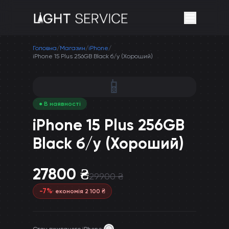
Головна
/
Магазин
/
iPhone
/
iPhone 15 Plus 256GB Black б/у (Хороший)
📱
● В наявності
iPhone 15 Plus 256GB
Black б/у (Хороший)
27800
₴
29900
₴
-
7
%
· економія
2 100
₴