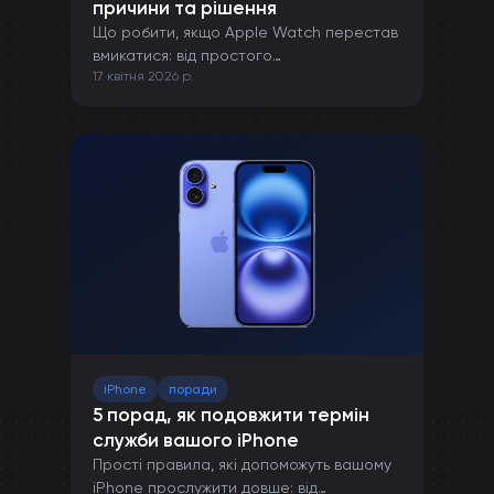
причини та рішення
Що робити, якщо Apple Watch перестав
вмикатися: від простого
17 квітня 2026 р.
перезавантаження до ремонту в сервісі.
iPhone
поради
5 порад, як подовжити термін
служби вашого iPhone
Прості правила, які допоможуть вашому
iPhone прослужити довше: від