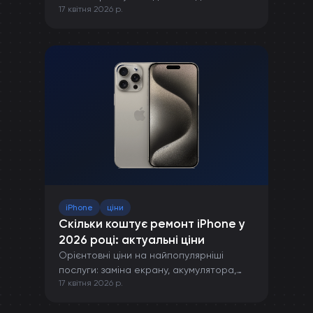
17 квітня 2026 р.
правильної зарядки до захисту від
пошкоджень.
iPhone
ціни
Скільки коштує ремонт iPhone у
2026 році: актуальні ціни
Орієнтовні ціни на найпопулярніші
послуги: заміна екрану, акумулятора,
17 квітня 2026 р.
камери та інших компонентів iPhone.