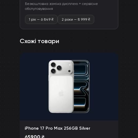
Безкоштовна заміна дисплею + сервісне
обслуговування
1 рік
—
6 849
₴
2 роки
—
8 999
₴
Схожі товари
iPhone 17 Pro Max 256GB Silver
65900
₴