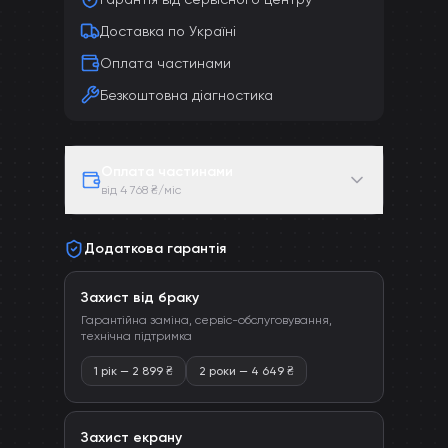
Доставка по Україні
Оплата частинами
Безкоштовна діагностика
Оплата частинами
від 4 768 ₴/міс
Додаткова гарантія
Захист від браку
Гарантійна заміна, сервіс-обслуговування,
технічна підтримка
1 рік
—
2 899
₴
2 роки
—
4 649
₴
Захист екрану