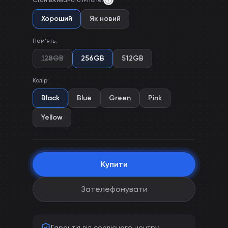
Стан вживаного iPhone
:
Хороший
Як новий
Пам'ять
:
128GB
256GB
512GB
Колір
:
Black
Blue
Green
Pink
Yellow
Купити
Зателефонувати
Гарантія від сервісного центру