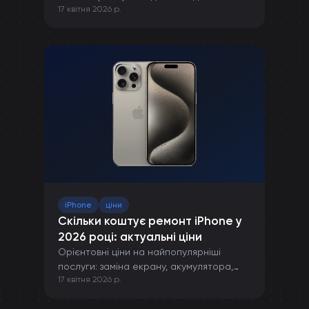
17 квітня 2026 р.
правильної зарядки до захисту від
пошкоджень.
iPhone
ціни
Скільки коштує ремонт iPhone у
2026 році: актуальні ціни
Орієнтовні ціни на найпопулярніші
послуги: заміна екрану, акумулятора,
17 квітня 2026 р.
камери та інших компонентів iPhone.