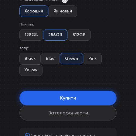
Стан вживаного iPhone
:
Хороший
Як новий
Пам'ять
:
128GB
256GB
512GB
Колір
:
Black
Blue
Green
Pink
Yellow
Купити
Зателефонувати
Гарантія від сервісного центру