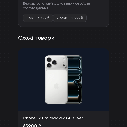
Безкоштовна заміна дисплею + сервісне
обслуговування
1 рік
—
6 849
₴
2 роки
—
8 999
₴
Схожі товари
iPhone 17 Pro Max 256GB Silver
65900
₴