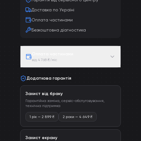
Доставка по Україні
Оплата частинами
Безкоштовна діагностика
Оплата частинами
від 4 768 ₴/міс
Додаткова гарантія
Захист від браку
Гарантійна заміна, сервіс-обслуговування,
технічна підтримка
1 рік
—
2 899
₴
2 роки
—
4 649
₴
Захист екрану