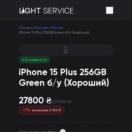
Головна
/
Магазин
/
iPhone
/
iPhone 15 Plus 256GB Green б/у (Хороший)
📱
● В наявності
iPhone 15 Plus 256GB
Green б/у (Хороший)
27800
₴
29900
₴
-
7
%
· економія
2 100
₴