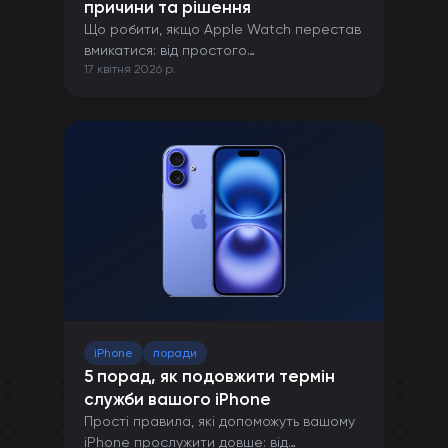
причини та рішення
Що робити, якщо Apple Watch перестав
вмикатися: від простого
17 квітня 2026 р.
перезавантаження до ремонту в сервісі.
iPhone
поради
5 порад, як подовжити термін
служби вашого iPhone
Прості правила, які допоможуть вашому
iPhone прослужити довше: від