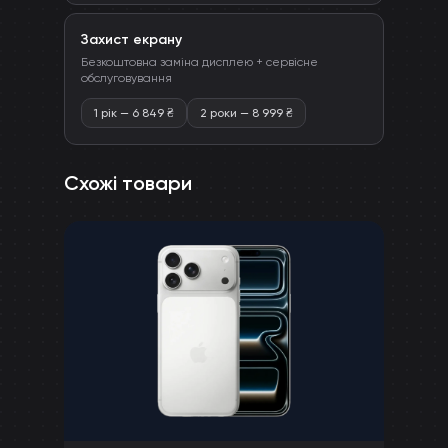
Захист екрану
Безкоштовна заміна дисплею + сервісне
обслуговування
1 рік
—
6 849
₴
2 роки
—
8 999
₴
Схожі товари