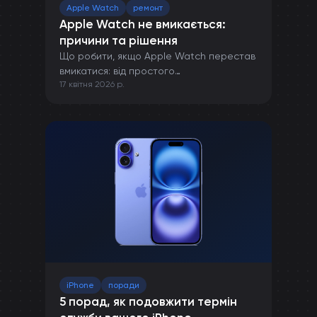
Apple Watch
ремонт
Apple Watch не вмикається:
причини та рішення
Що робити, якщо Apple Watch перестав
вмикатися: від простого
17 квітня 2026 р.
перезавантаження до ремонту в сервісі.
iPhone
поради
5 порад, як подовжити термін