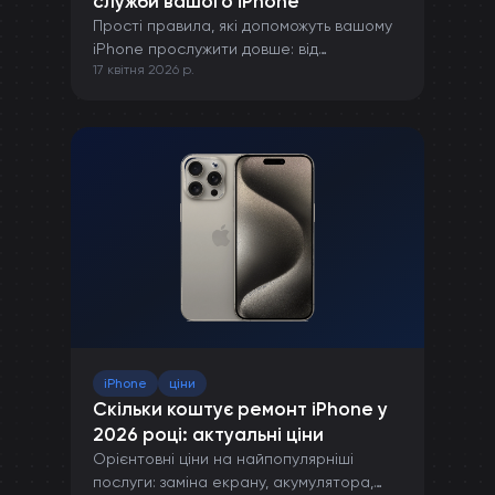
служби вашого iPhone
Прості правила, які допоможуть вашому
iPhone прослужити довше: від
17 квітня 2026 р.
правильної зарядки до захисту від
пошкоджень.
iPhone
ціни
Скільки коштує ремонт iPhone у
2026 році: актуальні ціни
Орієнтовні ціни на найпопулярніші
послуги: заміна екрану, акумулятора,