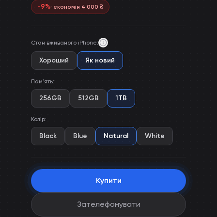
-
9
%
· економія
4 000
₴
Стан вживаного iPhone
:
Хороший
Як новий
Пам'ять
:
256GB
512GB
1TB
Колір
:
Black
Blue
Natural
White
Купити
Зателефонувати