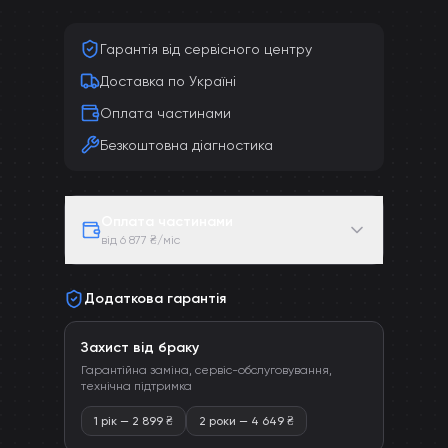
Гарантія від сервісного центру
Доставка по Україні
Оплата частинами
Безкоштовна діагностика
Оплата частинами
від 6 877 ₴/міс
Додаткова гарантія
Захист від браку
Гарантійна заміна, сервіс-обслуговування,
технічна підтримка
1 рік
—
2 899
₴
2 роки
—
4 649
₴