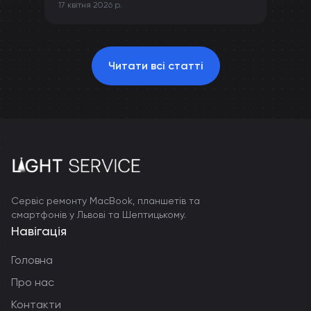
17 квітня 2026 р.
камери та інших компонентів iPhone.
Читати всі статті
Сервіс ремонту MacBook, планшетів та
смартфонів у Львові та Шептицькому.
Навігація
Головна
Про нас
Контакти