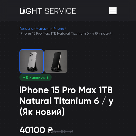
Головна
/
Магазин
/
iPhone
/
iPhone 15 Pro Max 1TB Natural Titanium б / у (Як новий)
● В наявності
iPhone 15 Pro Max 1TB
Natural Titanium б / у
(Як новий)
40100
₴
44100
₴