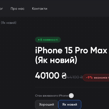
ог
Про нас
Контакти
у (Як новий)
● В наявності
iPhone 15 Pro Max
(Як новий)
40100
₴
44100
₴
-
9
%
· економія
Стан вживаного iPhone
:
Хороший
Як новий