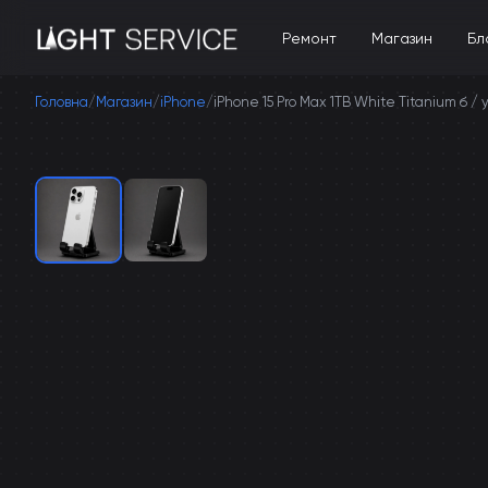
Ремонт
Магазин
Бл
Головна
/
Магазин
/
iPhone
/
iPhone 15 Pro Max 1TB White Titanium б / 