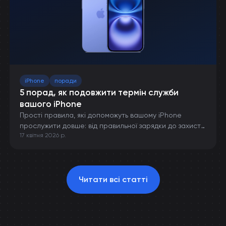
iPhone
поради
5 порад, як подовжити термін служби
вашого iPhone
Прості правила, які допоможуть вашому iPhone
прослужити довше: від правильної зарядки до захисту
17 квітня 2026 р.
від пошкоджень.
Читати всі статті