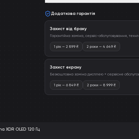
Додаткова гарантія
Захист від браку
Гарантійна заміна, сервіс-обслуговування, техні
1 рік
—
2 899
₴
2 роки
—
4 649
₴
Захист екрану
Безкоштовна заміна дисплею + сервісне обслуго
1 рік
—
6 849
₴
2 роки
—
8 999
₴
ina XDR OLED 120 Гц