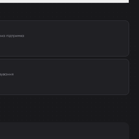
чна підтримка
вування