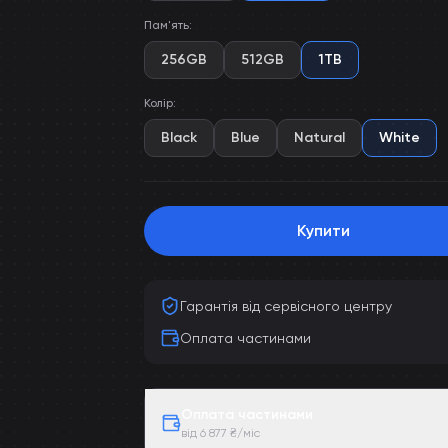
Пам'ять
:
256GB
512GB
1TB
Колір
:
Black
Blue
Natural
White
Купити
Гарантія від сервісного центру
Оплата частинами
Оплата частинами
від 6 877 ₴/міс