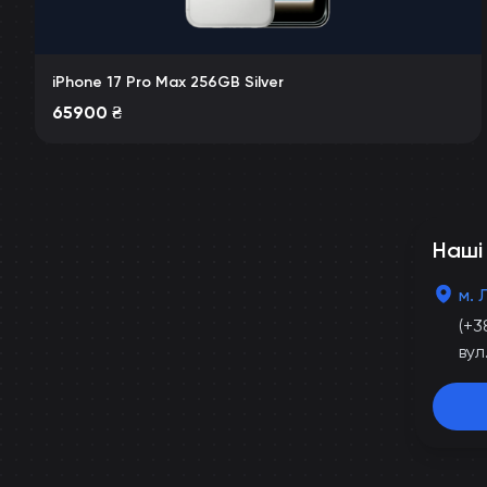
iPhone 17 Pro Max 256GB Silver
65900
₴
Наші
м. 
(+3
вул