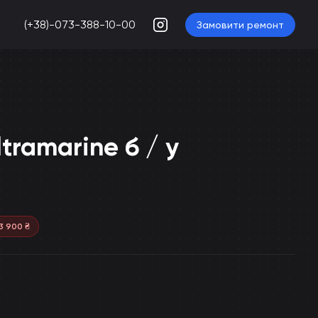
(+38)-073-388-10-00
Замовити ремонт
tramarine б / у
3 900
₴