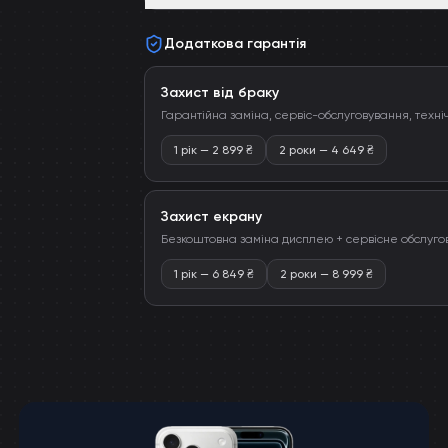
Додаткова гарантія
Захист від браку
Гарантійна заміна, сервіс-обслуговування, техні
1 рік
—
2 899
₴
2 роки
—
4 649
₴
Захист екрану
Безкоштовна заміна дисплею + сервісне обслуго
1 рік
—
6 849
₴
2 роки
—
8 999
₴