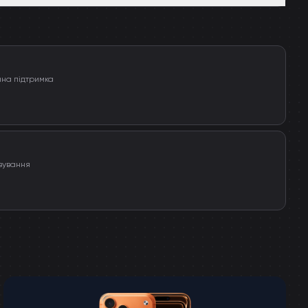
чна підтримка
вування