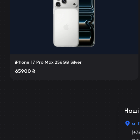
iPhone 17 Pro Max 256GB Silver
65900
₴
Наші
м. 
(+3
вул