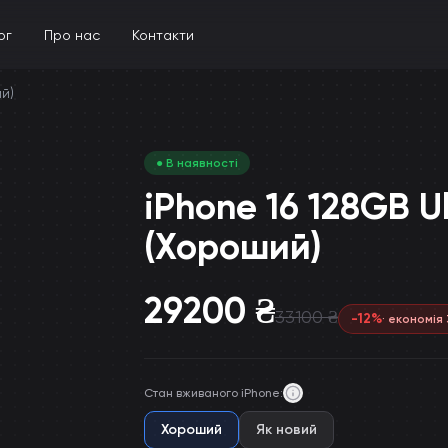
ог
Про нас
Контакти
ий)
● В наявності
iPhone 16 128GB Ul
(Хороший)
29200
₴
33100
₴
-
12
%
· економія
Стан вживаного iPhone
:
Хороший
Як новий