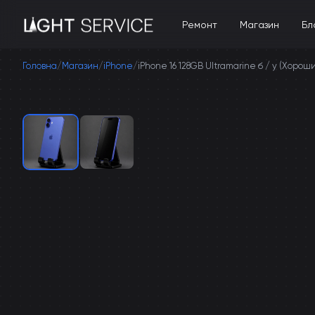
Ремонт
Магазин
Бл
Головна
/
Магазин
/
iPhone
/
iPhone 16 128GB Ultramarine б / у (Хорош