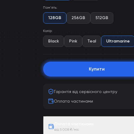
Пам'ять
:
128GB
256GB
512GB
Колір
:
Black
Pink
Teal
Ultramarine
Купити
Гарантія від сервісного центру
Оплата частинами
Оплата частинами
від 5 008 ₴/міс