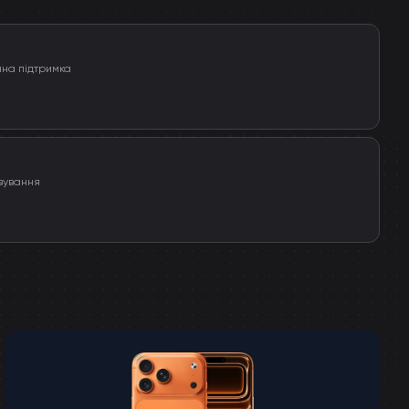
чна підтримка
вування