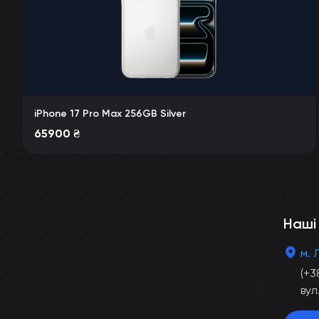
iPhone 17 Pro Max 256GB Silver
65900
₴
Наші
м. 
(+3
вул