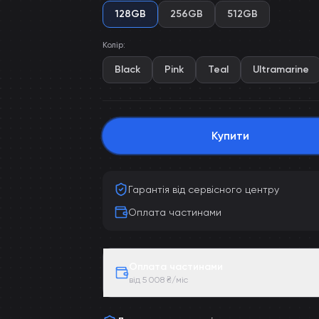
128GB
256GB
512GB
Колір
:
Black
Pink
Teal
Ultramarine
Купити
Гарантія від сервісного центру
Оплата частинами
Оплата частинами
від 5 008 ₴/міс