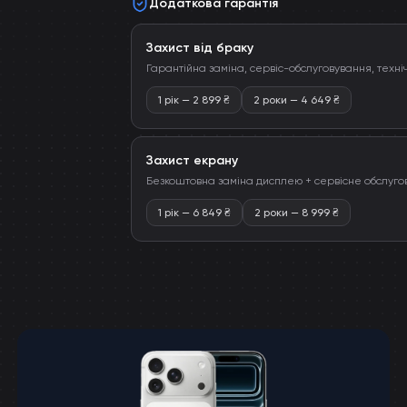
Додаткова гарантія
Захист від браку
Гарантійна заміна, сервіс-обслуговування, техні
1 рік
—
2 899
₴
2 роки
—
4 649
₴
Захист екрану
Безкоштовна заміна дисплею + сервісне обслуго
1 рік
—
6 849
₴
2 роки
—
8 999
₴