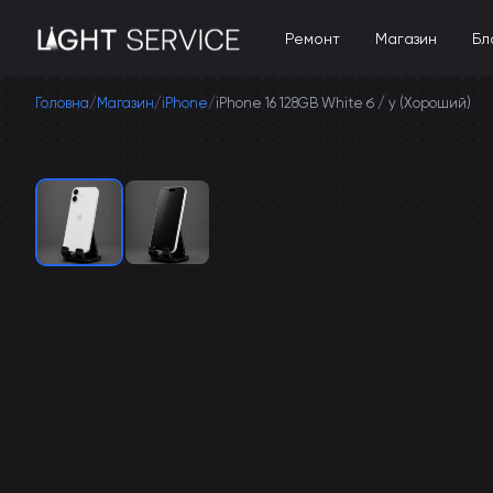
Ремонт
Магазин
Бл
Головна
/
Магазин
/
iPhone
/
iPhone 16 128GB White б / у (Хороший)