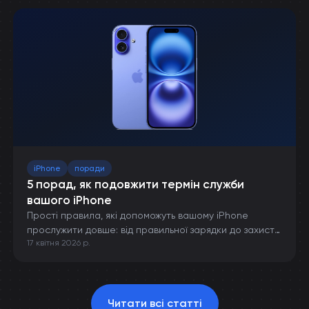
iPhone
поради
5 порад, як подовжити термін служби
вашого iPhone
Прості правила, які допоможуть вашому iPhone
прослужити довше: від правильної зарядки до захисту
17 квітня 2026 р.
від пошкоджень.
Читати всі статті