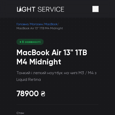
Головна
/
Магазин
/
MacBook
/
MacBook Air 13" 1TB M4 Midnight
● В наявності
MacBook Air 13" 1TB
M4 Midnight
Тонкий і легкий ноутбук на чипі M3 / M4 з
Liquid Retina
78900
₴
Стан
: