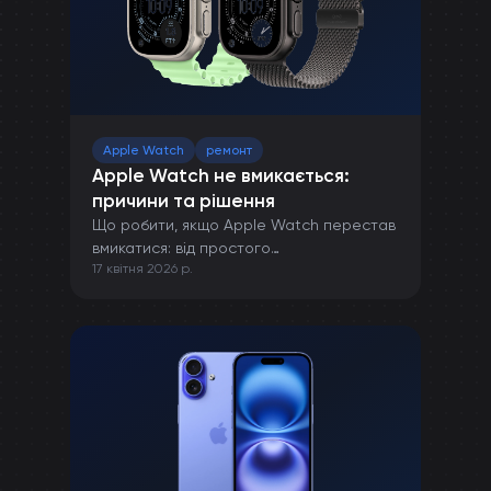
Apple Watch
ремонт
Apple Watch не вмикається:
причини та рішення
Що робити, якщо Apple Watch перестав
вмикатися: від простого
17 квітня 2026 р.
перезавантаження до ремонту в сервісі.