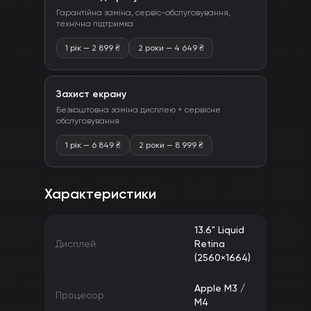
Гарантійна заміна, сервіс-обслуговування,
технічна підтримка
1 рік
—
2 899
₴
2 роки
—
4 649
₴
Захист екрану
Безкоштовна заміна дисплею + сервісне
обслуговування
1 рік
—
6 849
₴
2 роки
—
8 999
₴
Характеристики
13.6" Liquid
Дисплей
Retina
(2560×1664)
Apple M3 /
Процесор
M4