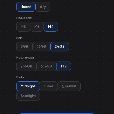
Новий
б/у
Процесор
:
M2
M3
M4
RAM
:
8GB
16GB
24GB
Накопичувач
:
256GB
512GB
1TB
Колір
:
Midnight
Silver
Sky Blue
Starlight