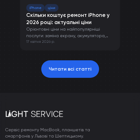
iPhone
ціни
Скільки коштує ремонт iPhone у
2026 році: актуальні ціни
Орієнтовні ціни на найпопулярніші
послуги: заміна екрану, акумулятора,
17 квітня 2026 р.
камери та інших компонентів iPhone.
Читати всі статті
Сервіс ремонту MacBook, планшетів та
смартфонів у Львові та Шептицькому.