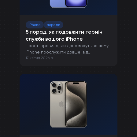
iPhone
поради
5 порад, як подовжити термін
служби вашого iPhone
Прості правила, які допоможуть вашому
iPhone прослужити довше: від
17 квітня 2026 р.
правильної зарядки до захисту від
пошкоджень.