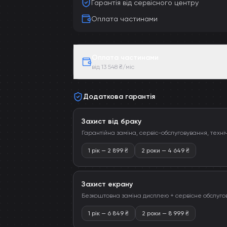
Гарантія від сервісного центру
Оплата частинами
Оплата частинами
від 13 548 ₴/міс
Додаткова гарантія
Захист від браку
Гарантійна заміна, сервіс-обслуговування, техні
1 рік
—
2 899
₴
2 роки
—
4 649
₴
Захист екрану
Безкоштовна заміна дисплею + сервісне обслуго
1 рік
—
6 849
₴
2 роки
—
8 999
₴