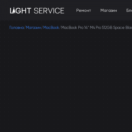
Ремонт
Магазин
Бл
Головна
/
Магазин
/
MacBook
/
MacBook Pro 14" M4 Pro 512GB Space Bla