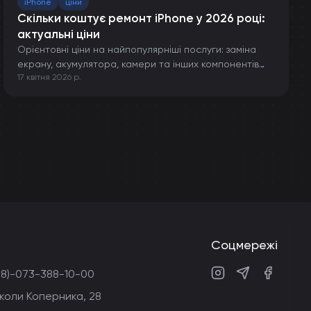
iPhone
ціни
Скільки коштує ремонт iPhone у 2026 році:
актуальні ціни
Орієнтовні ціни на найпопулярніші послуги: заміна
екрану, акумулятора, камери та інших компонентів
17 квітня 2026 р.
iPhone.
Соцмережі
38)-073-388-10-00
Instagram
Telegram
Faceboo
Миколи Коперника, 28