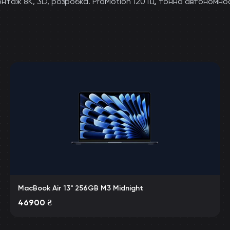
таж 8K, 3D, розробка. ProMotion 120 Гц, тонна автономнос
MacBook Air 13" 256GB M3 Midnight
46900
₴