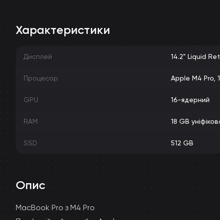
Характеристики
Дисплей
14.2" Liquid Re
Процесор
Apple M4 Pro,
GPU
16-ядерний
RAM
18 GB уніфіков
SSD
512 GB
Опис
MacBook Pro з M4 Pro