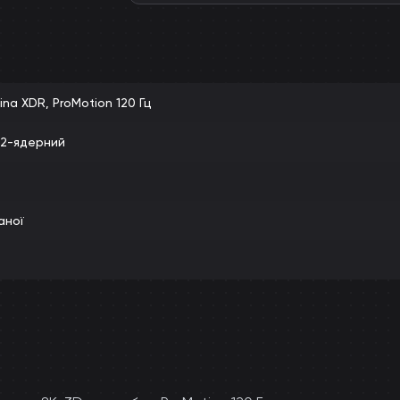
tina XDR, ProMotion 120 Гц
 12-ядерний
аної