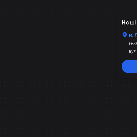
Наші
м. 
(+3
вул