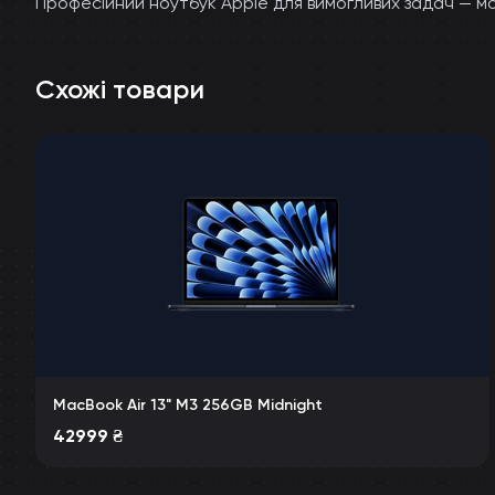
Професійний ноутбук Apple для вимогливих задач — мон
Схожі товари
MacBook Air 13" M3 256GB Midnight
42999
₴