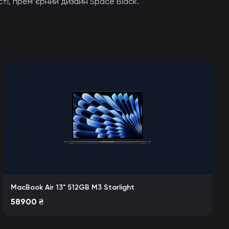
ті, премʼєрний дизайн Space Black.
MacBook Air 13" 512GB M3 Starlight
58900
₴