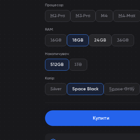
Процесор
:
M2 Pro
M3 Pro
M4
M4 Max
RAM
:
16GB
18GB
24GB
36GB
Накопичувач
:
512GB
1TB
Колір
:
Silver
Space Black
Space Gray
Купити