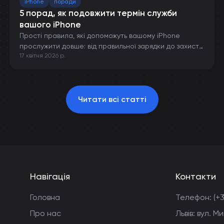
iPhone
поради
5 порад, як подовжити термін служби
вашого iPhone
Прості правила, які допоможуть вашому iPhone
прослужити довше: від правильної зарядки до захисту
17 квітня 2026 р.
від пошкоджень.
Читати всі статті
Навігація
Контакти
Головна
Телефон:
(+
Про нас
Львів: вул. 