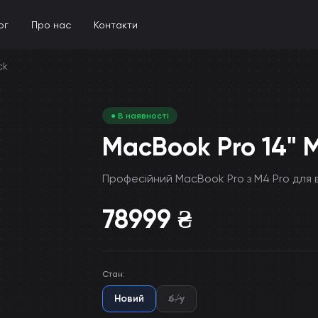
ог
Про нас
Контакти
ck
● В наявності
MacBook Pro 14" 
Професійний MacBook Pro з M4 Pro для 
78999
₴
Стан
:
Новий
б/у