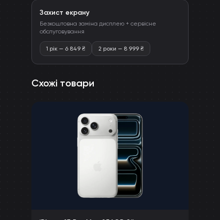
Захист екрану
Безкоштовна заміна дисплею + сервісне
обслуговування
1 рік
—
6 849
₴
2 роки
—
8 999
₴
Схожі товари