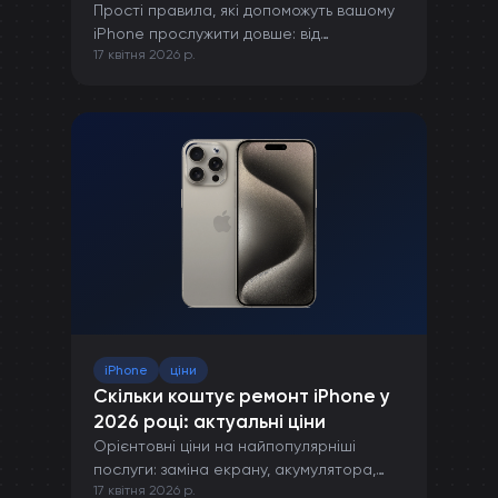
Прості правила, які допоможуть вашому
iPhone прослужити довше: від
17 квітня 2026 р.
правильної зарядки до захисту від
пошкоджень.
iPhone
ціни
Скільки коштує ремонт iPhone у
2026 році: актуальні ціни
Орієнтовні ціни на найпопулярніші
послуги: заміна екрану, акумулятора,
17 квітня 2026 р.
камери та інших компонентів iPhone.