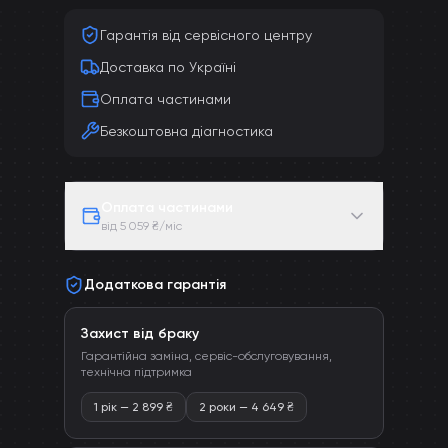
Гарантія від сервісного центру
Доставка по Україні
Оплата частинами
Безкоштовна діагностика
Оплата частинами
від 5 059 ₴/міс
Додаткова гарантія
Захист від браку
Гарантійна заміна, сервіс-обслуговування,
технічна підтримка
1 рік
—
2 899
₴
2 роки
—
4 649
₴