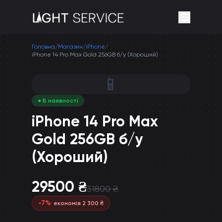
Головна
/
Магазин
/
iPhone
/
iPhone 14 Pro Max Gold 256GB б/у (Хороший)
📱
● В наявності
iPhone 14 Pro Max
Gold 256GB б/у
(Хороший)
29500
₴
31800
₴
-
7
%
· економія
2 300
₴