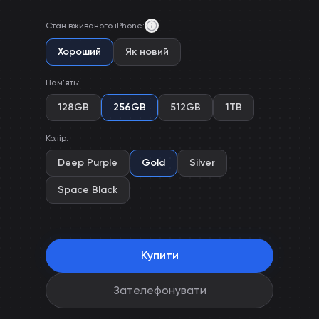
Стан вживаного iPhone
:
Хороший
Як новий
Пам'ять
:
128GB
256GB
512GB
1TB
Колір
:
Deep Purple
Gold
Silver
Space Black
Купити
Зателефонувати