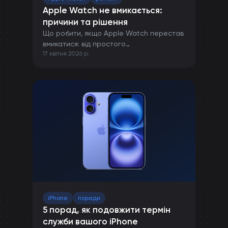
Apple Watch не вмикається:
причини та рішення
Що робити, якщо Apple Watch перестав
вмикатися: від простого
17 квітня 2026 р.
перезавантаження до ремонту в сервісі.
iPhone
поради
5 порад, як подовжити термін
служби вашого iPhone