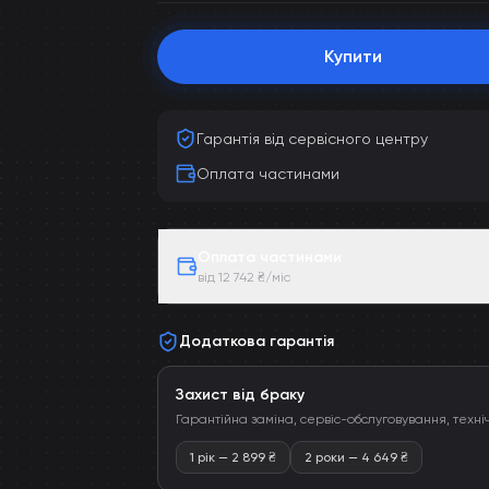
Купити
Гарантія від сервісного центру
Оплата частинами
Оплата частинами
від 12 742 ₴/міс
Додаткова гарантія
Захист від браку
Гарантійна заміна, сервіс-обслуговування, техні
1 рік
—
2 899
₴
2 роки
—
4 649
₴