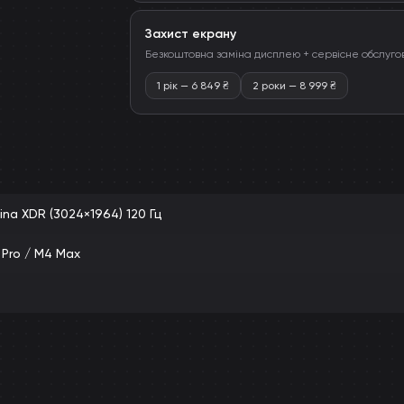
Захист екрану
Безкоштовна заміна дисплею + сервісне обслуго
1 рік
—
6 849
₴
2 роки
—
8 999
₴
tina XDR (3024×1964) 120 Гц
 Pro / M4 Max