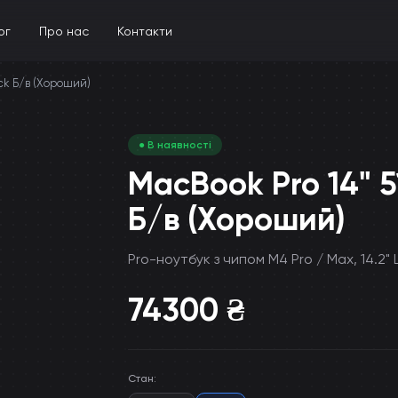
ог
Про нас
Контакти
ack Б/в (Хороший)
● В наявності
MacBook Pro 14" 
Б/в (Хороший)
Pro-ноутбук з чипом M4 Pro / Max, 14.2" 
74300
₴
Стан
: