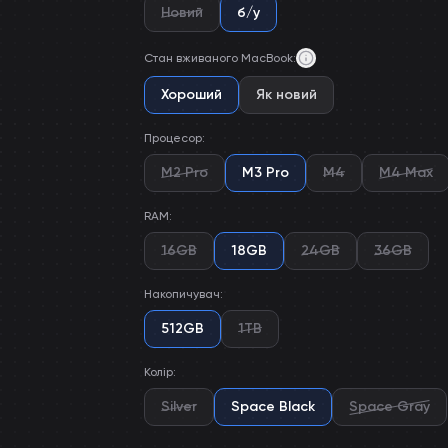
Новий
б/у
Стан вживаного MacBook
:
Хороший
Як новий
Процесор
:
M2 Pro
M3 Pro
M4
M4 Max
RAM
:
16GB
18GB
24GB
36GB
Накопичувач
:
512GB
1TB
Колір
:
Silver
Space Black
Space Gray